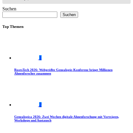
Suchen
Suchen
Top Themen
1
RootsTech 2026: Weltgrößte Genealogie-Konferenz bringt Millionen
Ahnenforscher zusammen
2
Genealogica 2026: Zwei Wochen digitale Ahnenforschung mit Vorträgen,
Workshops und Austausch