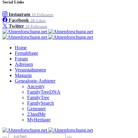
Social Links
Instagram
10
Followers
Facebook
2K
Likes
Twitter
10
Followers
Home
Fernabfrage
Forum
Adressen
Veranstaltungen
Magazin
Genealogie-Anbieter
Ancestry
FamilyTreeDNA
FamilyTree
FamilySearch
Geneanet
23andMe
MyHeritage