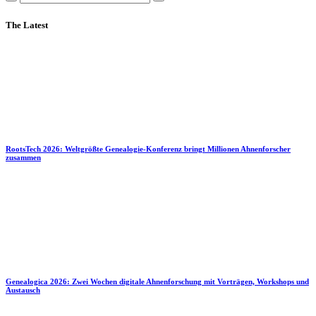
The Latest
RootsTech 2026: Weltgrößte Genealogie-Konferenz bringt Millionen Ahnenforscher
zusammen
Genealogica 2026: Zwei Wochen digitale Ahnenforschung mit Vorträgen, Workshops und
Austausch