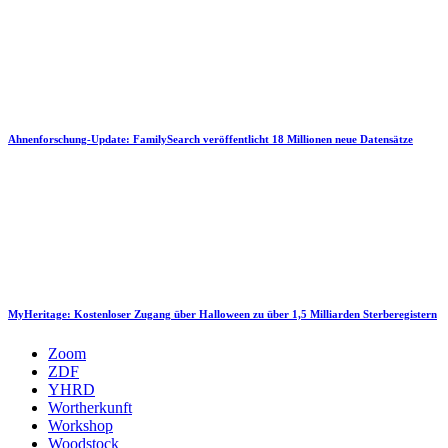
Ahnenforschung-Update: FamilySearch veröffentlicht 18 Millionen neue Datensätze
MyHeritage: Kostenloser Zugang über Halloween zu über 1,5 Milliarden Sterberegistern
Zoom
ZDF
YHRD
Wortherkunft
Workshop
Woodstock