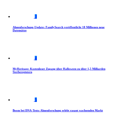
3
Ahnenforschung-Update: FamilySearch veröffentlicht 18 Millionen neue
Datensätze
4
MyHeritage: Kostenloser Zugang über Halloween zu über 1,5 Milliarden
Sterberegistern
5
Boom bei DNA-Tests: Ahnenforschung erlebt rasant wachsenden Markt