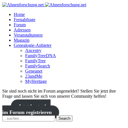
Home
Fernabfrage
Forum
Adressen
Veranstaltungen
Magazin
Genealogie-Anbieter
Ancestry
FamilyTreeDNA
FamilyTree
FamilySearch
Geneanet
23andMe
MyHeritage
Sie sind noch nicht im Forum angemeldet? Stellen Sie jetzt ihre
Frage und lassen Sie sich von unserer Community helfen!
Jetzt kostenlos
im Forum registrieren
Search