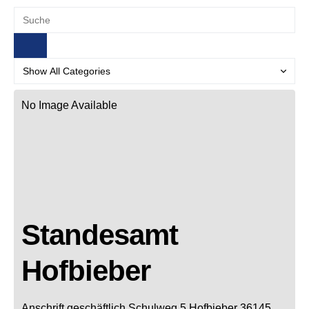
No Image Available
Standesamt
Hofbieber
Anschrift geschäftlich
Schulweg 5
Hofbieber
36145