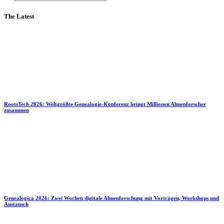
The Latest
RootsTech 2026: Weltgrößte Genealogie-Konferenz bringt Millionen Ahnenforscher
zusammen
Genealogica 2026: Zwei Wochen digitale Ahnenforschung mit Vorträgen, Workshops und
Austausch