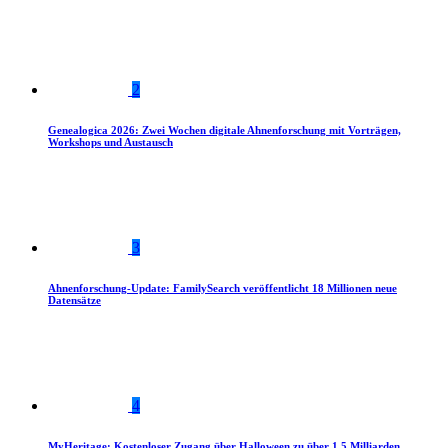
2
Genealogica 2026: Zwei Wochen digitale Ahnenforschung mit Vorträgen,
Workshops und Austausch
3
Ahnenforschung-Update: FamilySearch veröffentlicht 18 Millionen neue
Datensätze
4
MyHeritage: Kostenloser Zugang über Halloween zu über 1,5 Milliarden