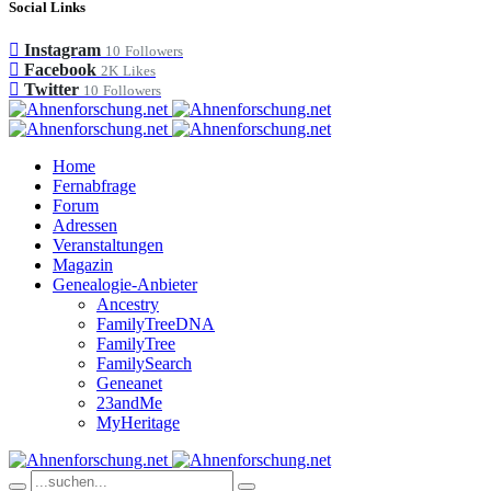
Social Links
Instagram
10
Followers
Facebook
2K
Likes
Twitter
10
Followers
Home
Fernabfrage
Forum
Adressen
Veranstaltungen
Magazin
Genealogie-Anbieter
Ancestry
FamilyTreeDNA
FamilyTree
FamilySearch
Geneanet
23andMe
MyHeritage