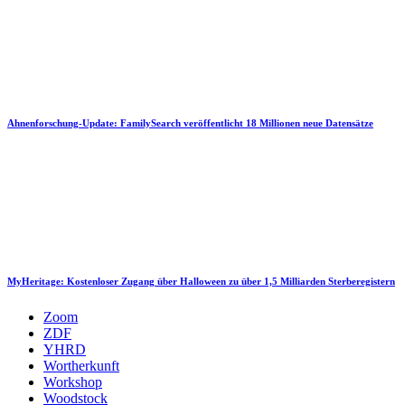
Ahnenforschung-Update: FamilySearch veröffentlicht 18 Millionen neue Datensätze
MyHeritage: Kostenloser Zugang über Halloween zu über 1,5 Milliarden Sterberegistern
Zoom
ZDF
YHRD
Wortherkunft
Workshop
Woodstock