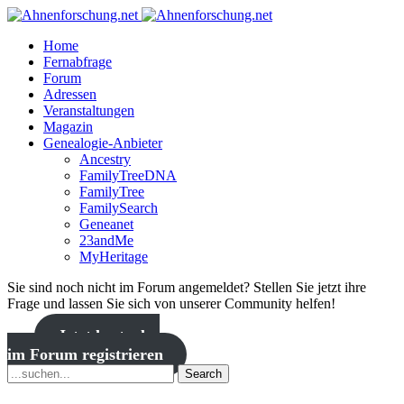
Home
Fernabfrage
Forum
Adressen
Veranstaltungen
Magazin
Genealogie-Anbieter
Ancestry
FamilyTreeDNA
FamilyTree
FamilySearch
Geneanet
23andMe
MyHeritage
Sie sind noch nicht im Forum angemeldet? Stellen Sie jetzt ihre
Frage und lassen Sie sich von unserer Community helfen!
Jetzt kostenlos
im Forum registrieren
Search