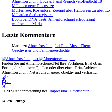
Ahnenforschung-Update: FamilySearch veröffentlicht 18
Millionen neue Datensätze
MyHeritage: Kostenloser Zugang über Halloween zu über 1,5
Milliarden Sterberegistern
Boom bei DNA-Tests: Ahnenforschung erlebt rasant
wachsenden Markt
Letzte Kommentare
Martin
zu
Ahnenforschung bei Elon Musk: Eltern,
Geschwister und Familiengeschichte
Finden Sie mit Ahnenforschung.Net Ihre Vorfahren. Egal ob im
Forum, durch unsere Quellen oder über einen Dritt-Anbieter.
Ahnenforschung.Net ist unabhängig, objektiv und verlässlich!
10
2K
10
© 2024 Ahnenforschung.net |
Impressum
|
Datenschutz
Neueste Beiträge