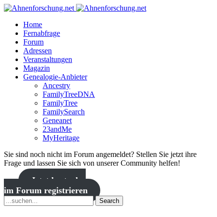
Home
Fernabfrage
Forum
Adressen
Veranstaltungen
Magazin
Genealogie-Anbieter
Ancestry
FamilyTreeDNA
FamilyTree
FamilySearch
Geneanet
23andMe
MyHeritage
Sie sind noch nicht im Forum angemeldet? Stellen Sie jetzt ihre
Frage und lassen Sie sich von unserer Community helfen!
Jetzt kostenlos
im Forum registrieren
Search