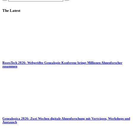
The Latest
RootsTech 2026: Weltgrößte Genealogie-Konferenz bringt Millionen Ahnenforscher
zusammen
Genealogica 2026: Zwei Wochen digitale Ahnenforschung mit Vorträgen, Workshops und
Austausch