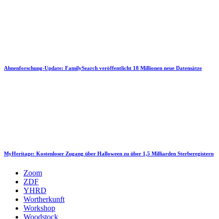
Ahnenforschung-Update: FamilySearch veröffentlicht 18 Millionen neue Datensätze
MyHeritage: Kostenloser Zugang über Halloween zu über 1,5 Milliarden Sterberegistern
Zoom
ZDF
YHRD
Wortherkunft
Workshop
Woodstock