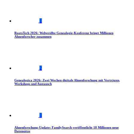
1
RootsTech 2026: Weltgrößte Genealogie-Konferenz bringt Millionen
Ahnenforscher zusammen
2
Genealogica 2026: Zwei Wochen digitale Ahnenforschung mit Vorträgen,
Workshops und Austausch
3
Ahnenforschung-Update: FamilySearch veröffentlicht 18 Millionen neue
Datensätze