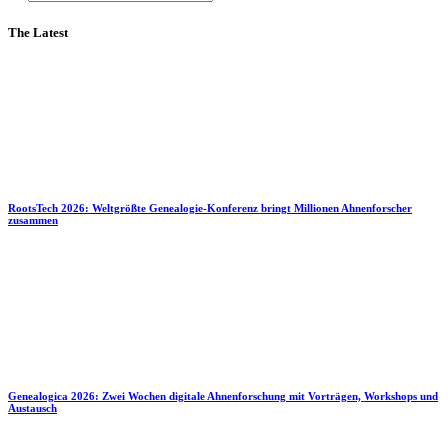
The Latest
RootsTech 2026: Weltgrößte Genealogie-Konferenz bringt Millionen Ahnenforscher
zusammen
Genealogica 2026: Zwei Wochen digitale Ahnenforschung mit Vorträgen, Workshops und
Austausch