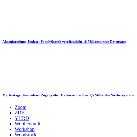
Ahnenforschung-Update: FamilySearch veröffentlicht 18 Millionen neue Datensätze
MyHeritage: Kostenloser Zugang über Halloween zu über 1,5 Milliarden Sterberegistern
Zoom
ZDF
YHRD
Wortherkunft
Workshop
Woodstock