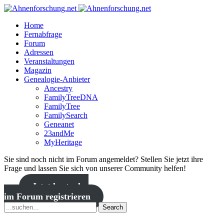
Home
Fernabfrage
Forum
Adressen
Veranstaltungen
Magazin
Genealogie-Anbieter
Ancestry
FamilyTreeDNA
FamilyTree
FamilySearch
Geneanet
23andMe
MyHeritage
Sie sind noch nicht im Forum angemeldet? Stellen Sie jetzt ihre
Frage und lassen Sie sich von unserer Community helfen!
Jetzt kostenlos
im Forum registrieren
Search