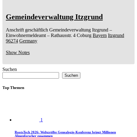
Gemeindeverwaltung Itzgrund
Anschrift geschäftlich
Gemeindeverwaltung Itzgrund
–
Einwohnermeldeamt –
Rathausstr. 4
Coburg
Bayern
Itzgrund
96274
Germany
Show Notes
Suchen
Suchen
Top Themen
1
RootsTech 2026: Weltgrößte Genealogie-Konferenz bringt Millionen
Ahnenforscher zusammen