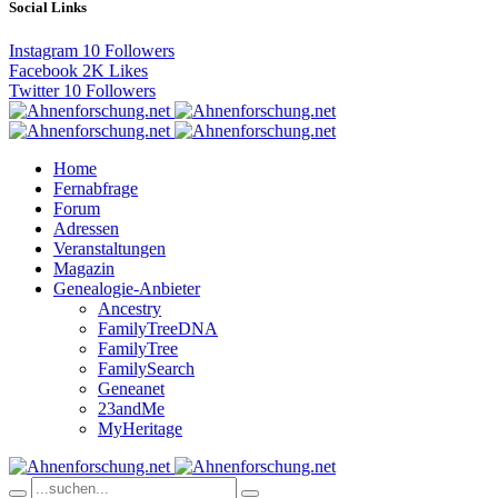
Social Links
Instagram
10
Followers
Facebook
2K
Likes
Twitter
10
Followers
Home
Fernabfrage
Forum
Adressen
Veranstaltungen
Magazin
Genealogie-Anbieter
Ancestry
FamilyTreeDNA
FamilyTree
FamilySearch
Geneanet
23andMe
MyHeritage