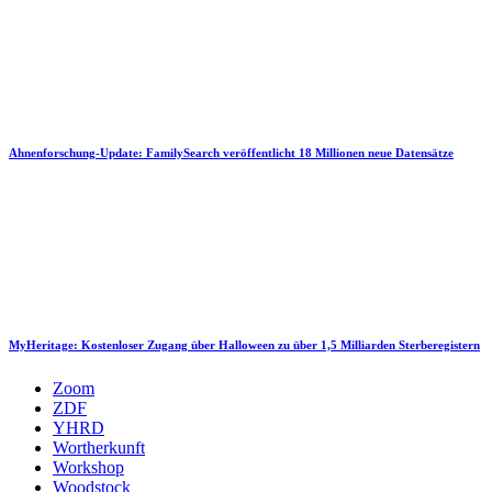
Ahnenforschung-Update: FamilySearch veröffentlicht 18 Millionen neue Datensätze
MyHeritage: Kostenloser Zugang über Halloween zu über 1,5 Milliarden Sterberegistern
Zoom
ZDF
YHRD
Wortherkunft
Workshop
Woodstock