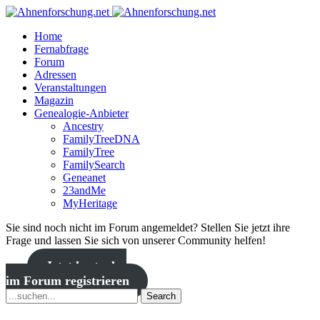
Home
Fernabfrage
Forum
Adressen
Veranstaltungen
Magazin
Genealogie-Anbieter
Ancestry
FamilyTreeDNA
FamilyTree
FamilySearch
Geneanet
23andMe
MyHeritage
Sie sind noch nicht im Forum angemeldet? Stellen Sie jetzt ihre
Frage und lassen Sie sich von unserer Community helfen!
Jetzt kostenlos
im Forum registrieren
Search