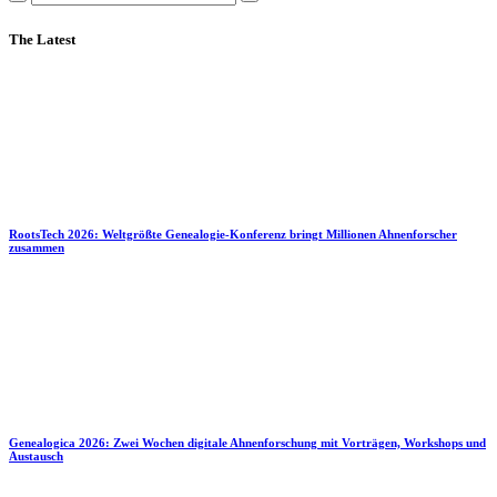
The Latest
RootsTech 2026: Weltgrößte Genealogie-Konferenz bringt Millionen Ahnenforscher
zusammen
Genealogica 2026: Zwei Wochen digitale Ahnenforschung mit Vorträgen, Workshops und
Austausch