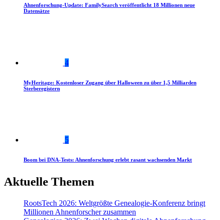
Ahnenforschung-Update: FamilySearch veröffentlicht 18 Millionen neue
Datensätze
4
MyHeritage: Kostenloser Zugang über Halloween zu über 1,5 Milliarden
Sterberegistern
5
Boom bei DNA-Tests: Ahnenforschung erlebt rasant wachsenden Markt
Aktuelle Themen
RootsTech 2026: Weltgrößte Genealogie-Konferenz bringt
Millionen Ahnenforscher zusammen