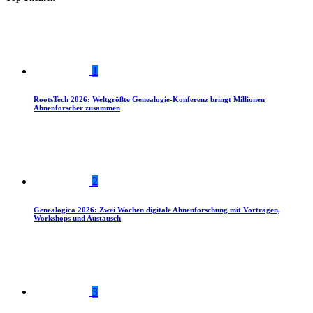
1
RootsTech 2026: Weltgrößte Genealogie-Konferenz bringt Millionen
Ahnenforscher zusammen
2
Genealogica 2026: Zwei Wochen digitale Ahnenforschung mit Vorträgen,
Workshops und Austausch
3