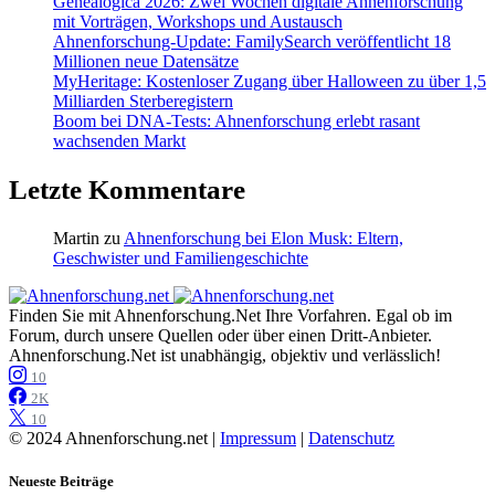
Genealogica 2026: Zwei Wochen digitale Ahnenforschung
mit Vorträgen, Workshops und Austausch
Ahnenforschung-Update: FamilySearch veröffentlicht 18
Millionen neue Datensätze
MyHeritage: Kostenloser Zugang über Halloween zu über 1,5
Milliarden Sterberegistern
Boom bei DNA-Tests: Ahnenforschung erlebt rasant
wachsenden Markt
Letzte Kommentare
Martin
zu
Ahnenforschung bei Elon Musk: Eltern,
Geschwister und Familiengeschichte
Finden Sie mit Ahnenforschung.Net Ihre Vorfahren. Egal ob im
Forum, durch unsere Quellen oder über einen Dritt-Anbieter.
Ahnenforschung.Net ist unabhängig, objektiv und verlässlich!
10
2K
10
© 2024 Ahnenforschung.net |
Impressum
|
Datenschutz
Neueste Beiträge