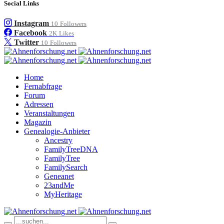
Social Links
Instagram
10
Followers
Facebook
2K
Likes
Twitter
10
Followers
Home
Fernabfrage
Forum
Adressen
Veranstaltungen
Magazin
Genealogie-Anbieter
Ancestry
FamilyTreeDNA
FamilyTree
FamilySearch
Geneanet
23andMe
MyHeritage