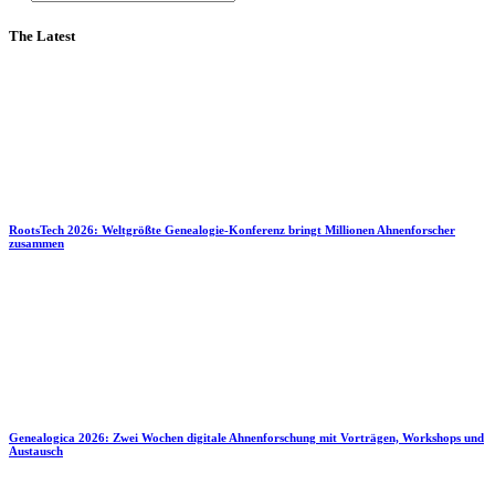
The Latest
RootsTech 2026: Weltgrößte Genealogie-Konferenz bringt Millionen Ahnenforscher
zusammen
Genealogica 2026: Zwei Wochen digitale Ahnenforschung mit Vorträgen, Workshops und
Austausch