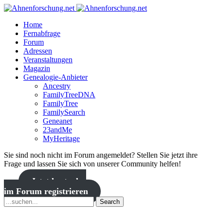
Home
Fernabfrage
Forum
Adressen
Veranstaltungen
Magazin
Genealogie-Anbieter
Ancestry
FamilyTreeDNA
FamilyTree
FamilySearch
Geneanet
23andMe
MyHeritage
Sie sind noch nicht im Forum angemeldet? Stellen Sie jetzt ihre
Frage und lassen Sie sich von unserer Community helfen!
Jetzt kostenlos
im Forum registrieren
Search