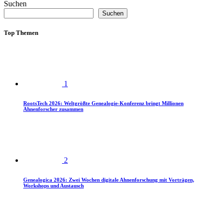
Suchen
Suchen
Top Themen
1
RootsTech 2026: Weltgrößte Genealogie-Konferenz bringt Millionen
Ahnenforscher zusammen
2
Genealogica 2026: Zwei Wochen digitale Ahnenforschung mit Vorträgen,
Workshops und Austausch