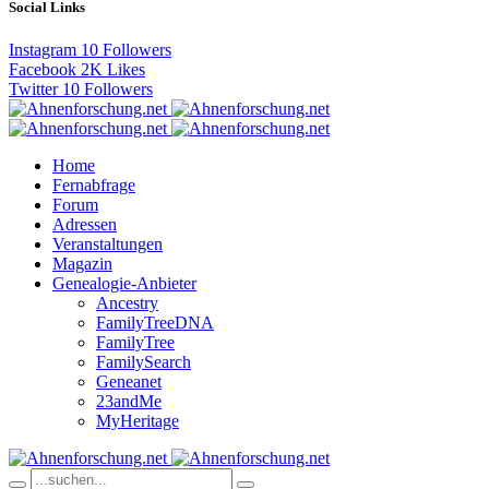
Social Links
Instagram
10
Followers
Facebook
2K
Likes
Twitter
10
Followers
Home
Fernabfrage
Forum
Adressen
Veranstaltungen
Magazin
Genealogie-Anbieter
Ancestry
FamilyTreeDNA
FamilyTree
FamilySearch
Geneanet
23andMe
MyHeritage