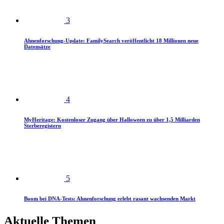
3
Ahnenforschung-Update: FamilySearch veröffentlicht 18 Millionen neue
Datensätze
4
MyHeritage: Kostenloser Zugang über Halloween zu über 1,5 Milliarden
Sterberegistern
5
Boom bei DNA-Tests: Ahnenforschung erlebt rasant wachsenden Markt
Aktuelle Themen