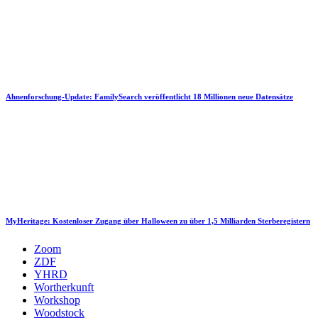
Ahnenforschung-Update: FamilySearch veröffentlicht 18 Millionen neue Datensätze
MyHeritage: Kostenloser Zugang über Halloween zu über 1,5 Milliarden Sterberegistern
Zoom
ZDF
YHRD
Wortherkunft
Workshop
Woodstock