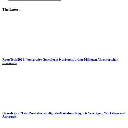
The Latest
RootsTech 2026: Weltgrößte Genealogie-Konferenz bringt Millionen Ahnenforscher
zusammen
Genealogica 2026: Zwei Wochen digitale Ahnenforschung mit Vorträgen, Workshops und
Austausch