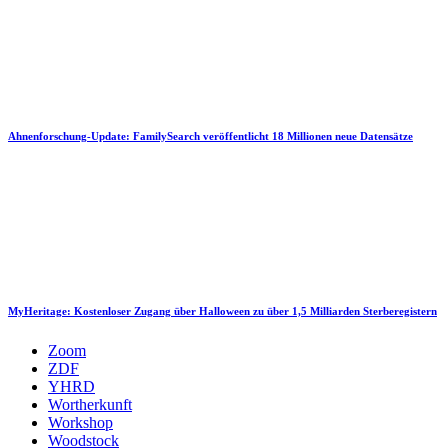
Ahnenforschung-Update: FamilySearch veröffentlicht 18 Millionen neue Datensätze
MyHeritage: Kostenloser Zugang über Halloween zu über 1,5 Milliarden Sterberegistern
Zoom
ZDF
YHRD
Wortherkunft
Workshop
Woodstock