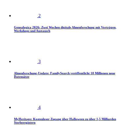
2
Genealogica 2026: Zwei Wochen digitale Ahnenforschung mit Vorträgen,
Workshops und Austausch
3
Ahnenforschung-Update: FamilySearch veröffentlicht 18 Millionen neue
Datensätze
4
MyHeritage: Kostenloser Zugang über Halloween zu über 1,5 Milliarden
Sterberegistern