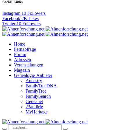
Social Links
Instagram
10
Followers
Facebook
2K
Likes
Twitter
10
Followers
Home
Fernabfrage
Forum
Adressen
Veranstaltungen
Magazin
Genealogie-Anbieter
Ancestry
FamilyTreeDNA
FamilyTree
FamilySearch
Geneanet
23andMe
MyHeritage