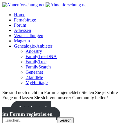
Home
Fernabfrage
Forum
Adressen
Veranstaltungen
Magazin
Genealogie-Anbieter
Ancestry
FamilyTreeDNA
FamilyTree
FamilySearch
Geneanet
23andMe
MyHeritage
Sie sind noch nicht im Forum angemeldet? Stellen Sie jetzt ihre
Frage und lassen Sie sich von unserer Community helfen!
Jetzt kostenlos
im Forum registrieren
Search