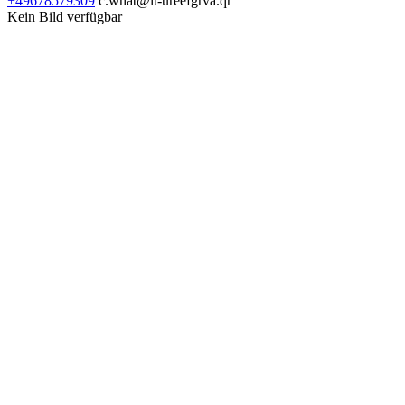
+49678579309
c.what@it-ureefgrva.qr
Kein Bild verfügbar