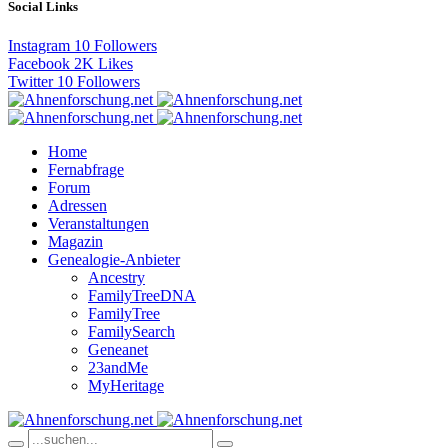
Social Links
Instagram
10
Followers
Facebook
2K
Likes
Twitter
10
Followers
Home
Fernabfrage
Forum
Adressen
Veranstaltungen
Magazin
Genealogie-Anbieter
Ancestry
FamilyTreeDNA
FamilyTree
FamilySearch
Geneanet
23andMe
MyHeritage