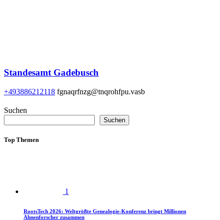
Standesamt Gadebusch
+493886212118
fgnaqrfnzg@tnqrohfpu.vasb
Suchen
Suchen
Top Themen
1
RootsTech 2026: Weltgrößte Genealogie-Konferenz bringt Millionen
Ahnenforscher zusammen