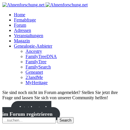
Home
Fernabfrage
Forum
Adressen
Veranstaltungen
Magazin
Genealogie-Anbieter
Ancestry
FamilyTreeDNA
FamilyTree
FamilySearch
Geneanet
23andMe
MyHeritage
Sie sind noch nicht im Forum angemeldet? Stellen Sie jetzt ihre
Frage und lassen Sie sich von unserer Community helfen!
Jetzt kostenlos
im Forum registrieren
Search