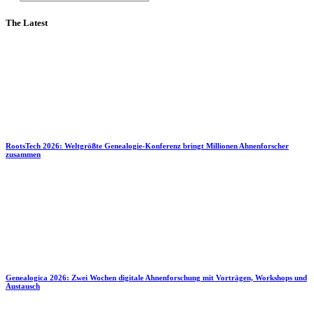
The Latest
RootsTech 2026: Weltgrößte Genealogie-Konferenz bringt Millionen Ahnenforscher
zusammen
Genealogica 2026: Zwei Wochen digitale Ahnenforschung mit Vorträgen, Workshops und
Austausch