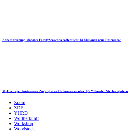
Ahnenforschung-Update: FamilySearch veröffentlicht 18 Millionen neue Datensätze
MyHeritage: Kostenloser Zugang über Halloween zu über 1,5 Milliarden Sterberegistern
Zoom
ZDF
YHRD
Wortherkunft
Workshop
Woodstock