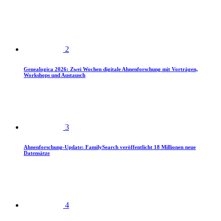
2
Genealogica 2026: Zwei Wochen digitale Ahnenforschung mit Vorträgen,
Workshops und Austausch
3
Ahnenforschung-Update: FamilySearch veröffentlicht 18 Millionen neue
Datensätze
4