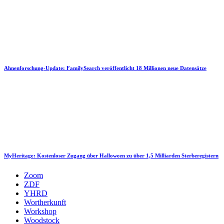
Ahnenforschung-Update: FamilySearch veröffentlicht 18 Millionen neue Datensätze
MyHeritage: Kostenloser Zugang über Halloween zu über 1,5 Milliarden Sterberegistern
Zoom
ZDF
YHRD
Wortherkunft
Workshop
Woodstock