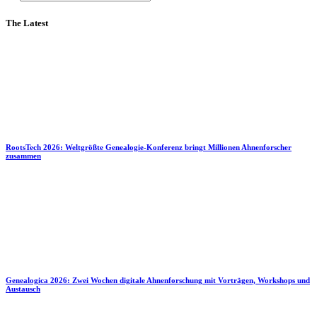
The Latest
RootsTech 2026: Weltgrößte Genealogie-Konferenz bringt Millionen Ahnenforscher
zusammen
Genealogica 2026: Zwei Wochen digitale Ahnenforschung mit Vorträgen, Workshops und
Austausch