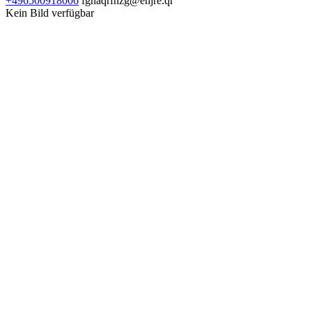
+496500918006
fgnaqrfnzg@ehjre.qr
Kein Bild verfügbar