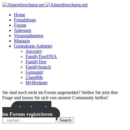
Home
Fernabfrage
Forum
Adressen
Veranstaltungen
Magazin
Genealogie-Anbieter
Ancestry
FamilyTreeDNA
FamilyTree
FamilySearch
Geneanet
23andMe
MyHeritage
Sie sind noch nicht im Forum angemeldet? Stellen Sie jetzt ihre
Frage und lassen Sie sich von unserer Community helfen!
Jetzt kostenlos
im Forum registrieren
Search