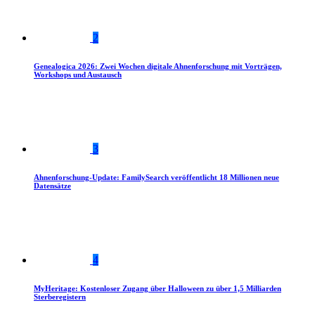
2
Genealogica 2026: Zwei Wochen digitale Ahnenforschung mit Vorträgen,
Workshops und Austausch
3
Ahnenforschung-Update: FamilySearch veröffentlicht 18 Millionen neue
Datensätze
4
MyHeritage: Kostenloser Zugang über Halloween zu über 1,5 Milliarden
Sterberegistern