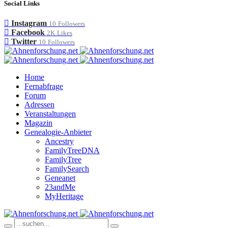
Social Links
Instagram
10
Followers
Facebook
2K
Likes
Twitter
10
Followers
Home
Fernabfrage
Forum
Adressen
Veranstaltungen
Magazin
Genealogie-Anbieter
Ancestry
FamilyTreeDNA
FamilyTree
FamilySearch
Geneanet
23andMe
MyHeritage