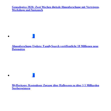
Genealogica 2026: Zwei Wochen digitale Ahnenforschung mit Vorträgen,
Workshops und Austausch
3
Ahnenforschung-Update: FamilySearch veröffentlicht 18 Millionen neue
Datensätze
4
MyHeritage: Kostenloser Zugang über Halloween zu über 1,5 Milliarden
Sterberegistern