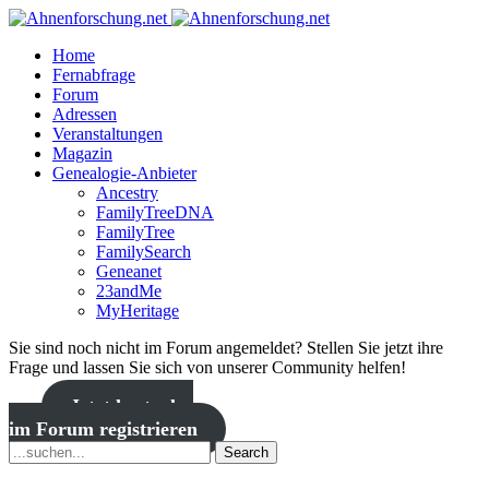
Home
Fernabfrage
Forum
Adressen
Veranstaltungen
Magazin
Genealogie-Anbieter
Ancestry
FamilyTreeDNA
FamilyTree
FamilySearch
Geneanet
23andMe
MyHeritage
Sie sind noch nicht im Forum angemeldet? Stellen Sie jetzt ihre
Frage und lassen Sie sich von unserer Community helfen!
Jetzt kostenlos
im Forum registrieren
Search