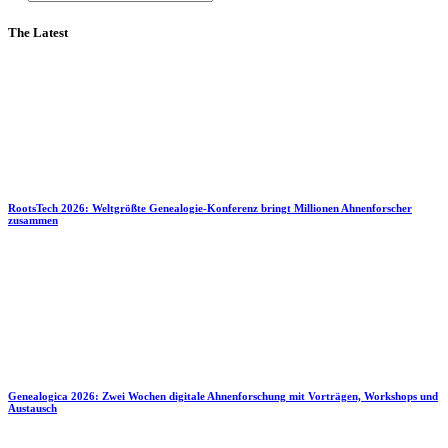
The Latest
RootsTech 2026: Weltgrößte Genealogie-Konferenz bringt Millionen Ahnenforscher
zusammen
Genealogica 2026: Zwei Wochen digitale Ahnenforschung mit Vorträgen, Workshops und
Austausch