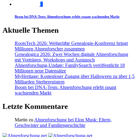
5
Boom bei DNA-Tests: Ahnenforschung erlebt rasant wachsenden Markt
Aktuelle Themen
RootsTech 2026: Weltgrößte Genealogie-Konferenz bringt
Millionen Ahnenforscher zusammen
Genealogica 2026: Zwei Wochen digitale Ahnenforschung
mit Vorträgen, Workshops und Austausch
Ahnenforschung-Update: FamilySearch veröffentlicht 18
Millionen neue Datensätze
MyHeritage: Kostenloser Zugang über Halloween zu über 1,5
Milliarden Sterberegistern
Boom bei DNA-Tests: Ahnenforschung erlebt rasant
wachsenden Markt
Letzte Kommentare
Martin
zu
Ahnenforschung bei Elon Musk: Eltern,
Geschwister und Familiengeschichte