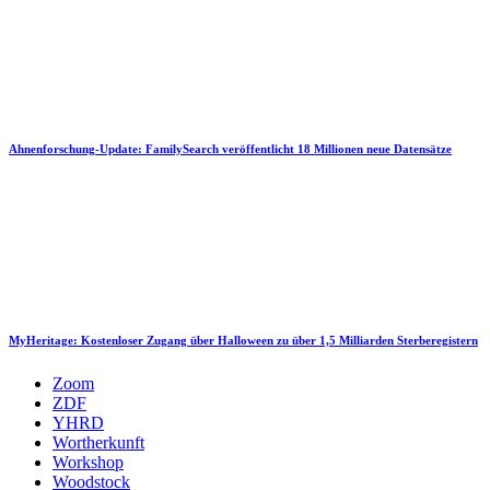
Ahnenforschung-Update: FamilySearch veröffentlicht 18 Millionen neue Datensätze
MyHeritage: Kostenloser Zugang über Halloween zu über 1,5 Milliarden Sterberegistern
Zoom
ZDF
YHRD
Wortherkunft
Workshop
Woodstock