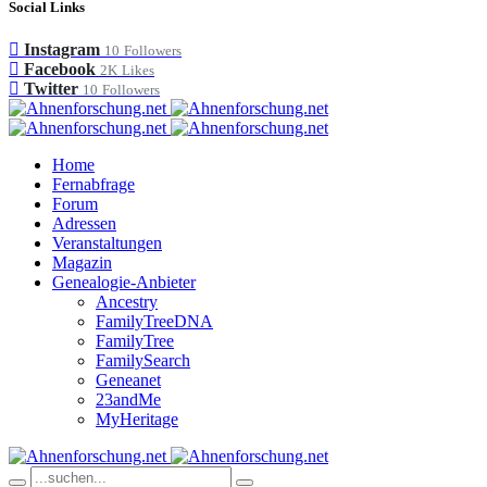
Social Links
Instagram
10
Followers
Facebook
2K
Likes
Twitter
10
Followers
Home
Fernabfrage
Forum
Adressen
Veranstaltungen
Magazin
Genealogie-Anbieter
Ancestry
FamilyTreeDNA
FamilyTree
FamilySearch
Geneanet
23andMe
MyHeritage