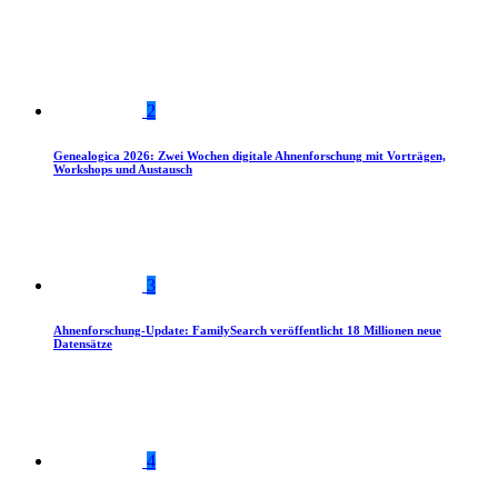
2
Genealogica 2026: Zwei Wochen digitale Ahnenforschung mit Vorträgen,
Workshops und Austausch
3
Ahnenforschung-Update: FamilySearch veröffentlicht 18 Millionen neue
Datensätze
4