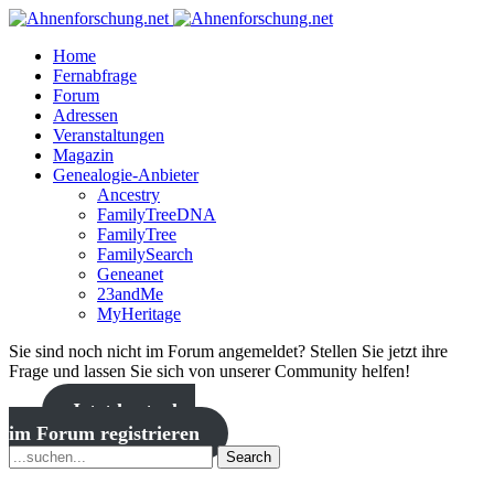
Home
Fernabfrage
Forum
Adressen
Veranstaltungen
Magazin
Genealogie-Anbieter
Ancestry
FamilyTreeDNA
FamilyTree
FamilySearch
Geneanet
23andMe
MyHeritage
Sie sind noch nicht im Forum angemeldet? Stellen Sie jetzt ihre
Frage und lassen Sie sich von unserer Community helfen!
Jetzt kostenlos
im Forum registrieren
Search