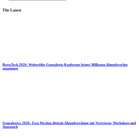
The Latest
RootsTech 2026: Weltgrößte Genealogie-Konferenz bringt Millionen Ahnenforscher
zusammen
Genealogica 2026: Zwei Wochen digitale Ahnenforschung mit Vorträgen, Workshops und
Austausch