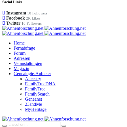
Social Links
Instagram
10
Followers
Facebook
2K
Likes
Twitter
10
Followers
Home
Fernabfrage
Forum
Adressen
Veranstaltungen
Magazin
Genealogie-Anbieter
Ancestry
FamilyTreeDNA
FamilyTree
FamilySearch
Geneanet
23andMe
MyHeritage