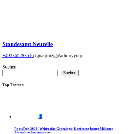
Standesamt Neuzelle
+493365283516
fgnaqrfnzg@arhmryyr.qr
Suchen
Suchen
Top Themen
1
RootsTech 2026: Weltgrößte Genealogie-Konferenz bringt Millionen
Ahnenforscher zusammen