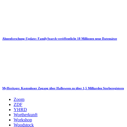
Ahnenforschung-Update: FamilySearch veröffentlicht 18 Millionen neue Datensätze
MyHeritage: Kostenloser Zugang über Halloween zu über 1,5 Milliarden Sterberegistern
Zoom
ZDF
YHRD
Wortherkunft
Workshop
Woodstock