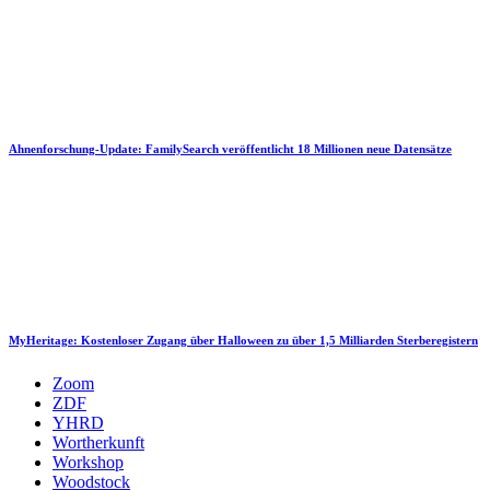
Ahnenforschung-Update: FamilySearch veröffentlicht 18 Millionen neue Datensätze
MyHeritage: Kostenloser Zugang über Halloween zu über 1,5 Milliarden Sterberegistern
Zoom
ZDF
YHRD
Wortherkunft
Workshop
Woodstock