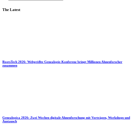
The Latest
RootsTech 2026: Weltgrößte Genealogie-Konferenz bringt Millionen Ahnenforscher
zusammen
Genealogica 2026: Zwei Wochen digitale Ahnenforschung mit Vorträgen, Workshops und
Austausch