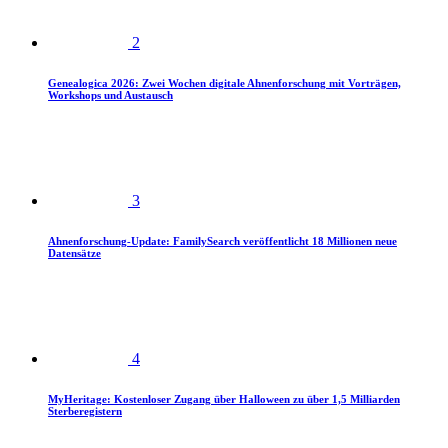
2
Genealogica 2026: Zwei Wochen digitale Ahnenforschung mit Vorträgen,
Workshops und Austausch
3
Ahnenforschung-Update: FamilySearch veröffentlicht 18 Millionen neue
Datensätze
4
MyHeritage: Kostenloser Zugang über Halloween zu über 1,5 Milliarden
Sterberegistern