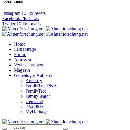
Social Links
Instagram
10
Followers
Facebook
2K
Likes
Twitter
10
Followers
Home
Fernabfrage
Forum
Adressen
Veranstaltungen
Magazin
Genealogie-Anbieter
Ancestry
FamilyTreeDNA
FamilyTree
FamilySearch
Geneanet
23andMe
MyHeritage