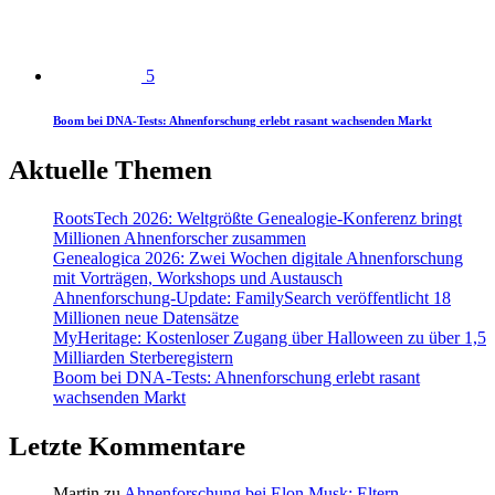
5
Boom bei DNA-Tests: Ahnenforschung erlebt rasant wachsenden Markt
Aktuelle Themen
RootsTech 2026: Weltgrößte Genealogie-Konferenz bringt
Millionen Ahnenforscher zusammen
Genealogica 2026: Zwei Wochen digitale Ahnenforschung
mit Vorträgen, Workshops und Austausch
Ahnenforschung-Update: FamilySearch veröffentlicht 18
Millionen neue Datensätze
MyHeritage: Kostenloser Zugang über Halloween zu über 1,5
Milliarden Sterberegistern
Boom bei DNA-Tests: Ahnenforschung erlebt rasant
wachsenden Markt
Letzte Kommentare
Martin
zu
Ahnenforschung bei Elon Musk: Eltern,