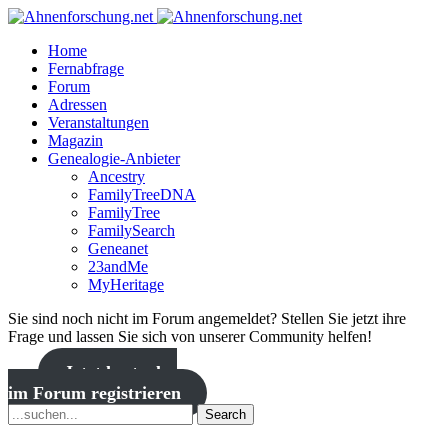
Home
Fernabfrage
Forum
Adressen
Veranstaltungen
Magazin
Genealogie-Anbieter
Ancestry
FamilyTreeDNA
FamilyTree
FamilySearch
Geneanet
23andMe
MyHeritage
Sie sind noch nicht im Forum angemeldet? Stellen Sie jetzt ihre
Frage und lassen Sie sich von unserer Community helfen!
Jetzt kostenlos
im Forum registrieren
Search