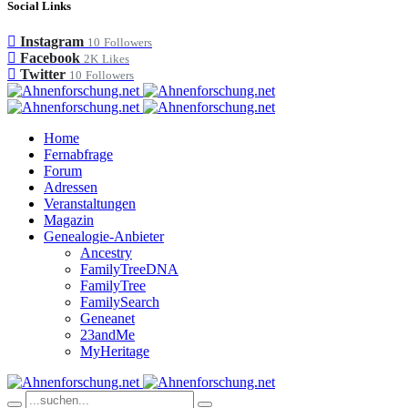
Social Links
Instagram
10
Followers
Facebook
2K
Likes
Twitter
10
Followers
Home
Fernabfrage
Forum
Adressen
Veranstaltungen
Magazin
Genealogie-Anbieter
Ancestry
FamilyTreeDNA
FamilyTree
FamilySearch
Geneanet
23andMe
MyHeritage