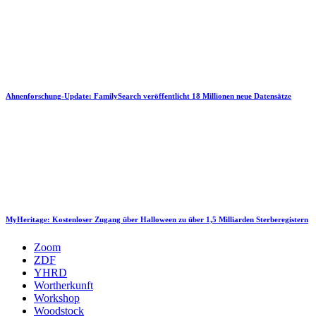
Ahnenforschung-Update: FamilySearch veröffentlicht 18 Millionen neue Datensätze
MyHeritage: Kostenloser Zugang über Halloween zu über 1,5 Milliarden Sterberegistern
Zoom
ZDF
YHRD
Wortherkunft
Workshop
Woodstock