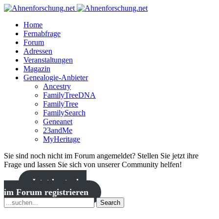
Home
Fernabfrage
Forum
Adressen
Veranstaltungen
Magazin
Genealogie-Anbieter
Ancestry
FamilyTreeDNA
FamilyTree
FamilySearch
Geneanet
23andMe
MyHeritage
Sie sind noch nicht im Forum angemeldet? Stellen Sie jetzt ihre
Frage und lassen Sie sich von unserer Community helfen!
Jetzt kostenlos
im Forum registrieren
Search