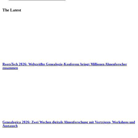
The Latest
RootsTech 2026: Weltgrößte Genealogie-Konferenz bringt Millionen Ahnenforscher
zusammen
Genealogica 2026: Zwei Wochen digitale Ahnenforschung mit Vorträgen, Workshops und
Austausch