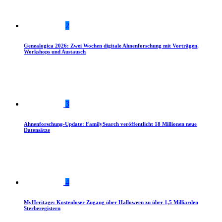
2
Genealogica 2026: Zwei Wochen digitale Ahnenforschung mit Vorträgen,
Workshops und Austausch
3
Ahnenforschung-Update: FamilySearch veröffentlicht 18 Millionen neue
Datensätze
4
MyHeritage: Kostenloser Zugang über Halloween zu über 1,5 Milliarden
Sterberegistern