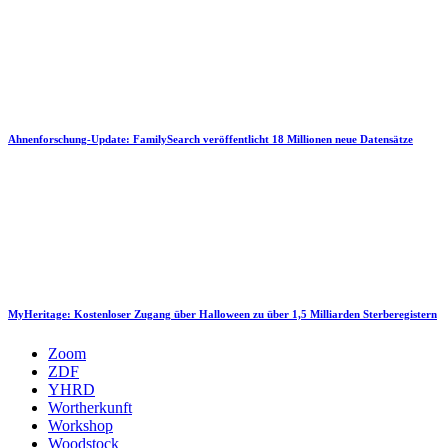
Ahnenforschung-Update: FamilySearch veröffentlicht 18 Millionen neue Datensätze
MyHeritage: Kostenloser Zugang über Halloween zu über 1,5 Milliarden Sterberegistern
Zoom
ZDF
YHRD
Wortherkunft
Workshop
Woodstock