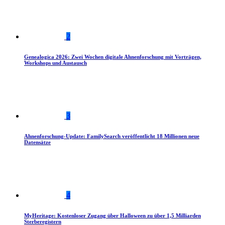
2
Genealogica 2026: Zwei Wochen digitale Ahnenforschung mit Vorträgen,
Workshops und Austausch
3
Ahnenforschung-Update: FamilySearch veröffentlicht 18 Millionen neue
Datensätze
4
MyHeritage: Kostenloser Zugang über Halloween zu über 1,5 Milliarden
Sterberegistern