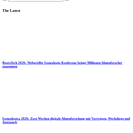
The Latest
RootsTech 2026: Weltgrößte Genealogie-Konferenz bringt Millionen Ahnenforscher
zusammen
Genealogica 2026: Zwei Wochen digitale Ahnenforschung mit Vorträgen, Workshops und
Austausch