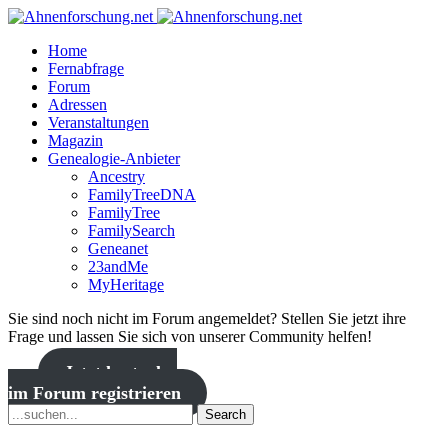
Home
Fernabfrage
Forum
Adressen
Veranstaltungen
Magazin
Genealogie-Anbieter
Ancestry
FamilyTreeDNA
FamilyTree
FamilySearch
Geneanet
23andMe
MyHeritage
Sie sind noch nicht im Forum angemeldet? Stellen Sie jetzt ihre
Frage und lassen Sie sich von unserer Community helfen!
Jetzt kostenlos
im Forum registrieren
Search