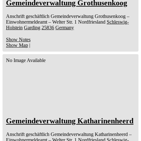
Gemeindeverwaltung Grothusenkoog
Anschrift geschäftlich
Gemeindeverwaltung Grothusenkoog
–
Einwohnermeldeamt –
Welter Str. 1
Nordfriesland
Schleswig-
Holstein
Garding
25836
Germany
Show Notes
Show Map
|
No Image Available
Gemeindeverwaltung Katharinenheerd
Anschrift geschäftlich
Gemeindeverwaltung Katharinenheerd
–
Einwohnermeldeamt –
Welter Str. 1
Nordfriesland
Schleswig-