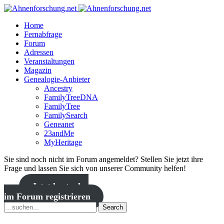
Home
Fernabfrage
Forum
Adressen
Veranstaltungen
Magazin
Genealogie-Anbieter
Ancestry
FamilyTreeDNA
FamilyTree
FamilySearch
Geneanet
23andMe
MyHeritage
Sie sind noch nicht im Forum angemeldet? Stellen Sie jetzt ihre
Frage und lassen Sie sich von unserer Community helfen!
Jetzt kostenlos
im Forum registrieren
Search