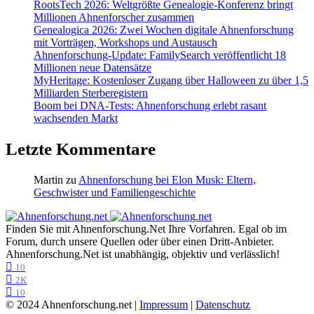
RootsTech 2026: Weltgrößte Genealogie-Konferenz bringt
Millionen Ahnenforscher zusammen
Genealogica 2026: Zwei Wochen digitale Ahnenforschung
mit Vorträgen, Workshops und Austausch
Ahnenforschung-Update: FamilySearch veröffentlicht 18
Millionen neue Datensätze
MyHeritage: Kostenloser Zugang über Halloween zu über 1,5
Milliarden Sterberegistern
Boom bei DNA-Tests: Ahnenforschung erlebt rasant
wachsenden Markt
Letzte Kommentare
Martin
zu
Ahnenforschung bei Elon Musk: Eltern,
Geschwister und Familiengeschichte
Finden Sie mit Ahnenforschung.Net Ihre Vorfahren. Egal ob im
Forum, durch unsere Quellen oder über einen Dritt-Anbieter.
Ahnenforschung.Net ist unabhängig, objektiv und verlässlich!
10
2K
10
© 2024 Ahnenforschung.net |
Impressum
|
Datenschutz