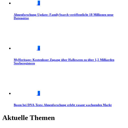
3
Ahnenforschung-Update: FamilySearch veröffentlicht 18 Millionen neue
Datensätze
4
MyHeritage: Kostenloser Zugang über Halloween zu über 1,5 Milliarden
Sterberegistern
5
Boom bei DNA-Tests: Ahnenforschung erlebt rasant wachsenden Markt
Aktuelle Themen