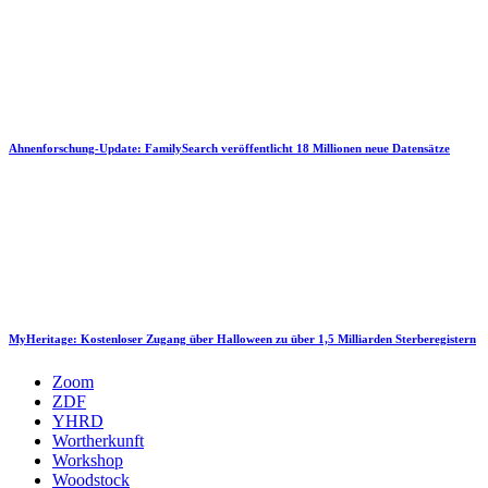
Ahnenforschung-Update: FamilySearch veröffentlicht 18 Millionen neue Datensätze
MyHeritage: Kostenloser Zugang über Halloween zu über 1,5 Milliarden Sterberegistern
Zoom
ZDF
YHRD
Wortherkunft
Workshop
Woodstock