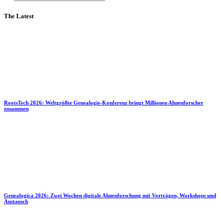
The Latest
RootsTech 2026: Weltgrößte Genealogie-Konferenz bringt Millionen Ahnenforscher
zusammen
Genealogica 2026: Zwei Wochen digitale Ahnenforschung mit Vorträgen, Workshops und
Austausch