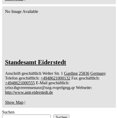
No Image Available
Standesamt Eiderstedt
Anschrift geschäftlich
Welter Str. 1
Garding
25836
Germany
Telefon geschäftlich
:
+4948621000132
Fax geschäftlich
:
+4948621000555
E-Mail geschäftlich
:
yrixr.thgvreermsenaxr@nzg-rvqrefgrqg.qr
Webseite
:
http://www.amt-eiderstedt.de
Show Map
|
Suchen
Suchen