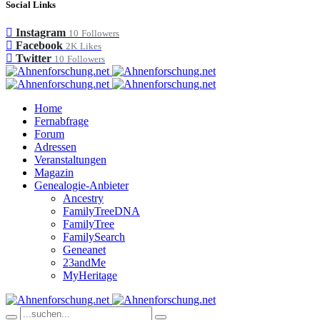
Social Links
Instagram
10
Followers
Facebook
2K
Likes
Twitter
10
Followers
Home
Fernabfrage
Forum
Adressen
Veranstaltungen
Magazin
Genealogie-Anbieter
Ancestry
FamilyTreeDNA
FamilyTree
FamilySearch
Geneanet
23andMe
MyHeritage