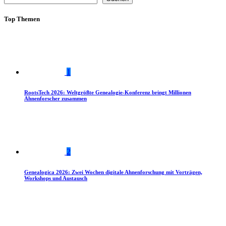
Top Themen
1
RootsTech 2026: Weltgrößte Genealogie-Konferenz bringt Millionen
Ahnenforscher zusammen
2
Genealogica 2026: Zwei Wochen digitale Ahnenforschung mit Vorträgen,
Workshops und Austausch