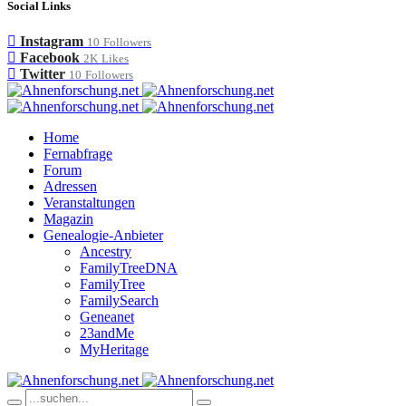
Social Links
Instagram
10
Followers
Facebook
2K
Likes
Twitter
10
Followers
Home
Fernabfrage
Forum
Adressen
Veranstaltungen
Magazin
Genealogie-Anbieter
Ancestry
FamilyTreeDNA
FamilyTree
FamilySearch
Geneanet
23andMe
MyHeritage