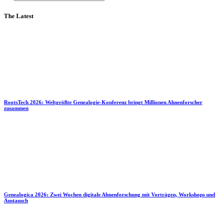
The Latest
RootsTech 2026: Weltgrößte Genealogie-Konferenz bringt Millionen Ahnenforscher
zusammen
Genealogica 2026: Zwei Wochen digitale Ahnenforschung mit Vorträgen, Workshops und
Austausch