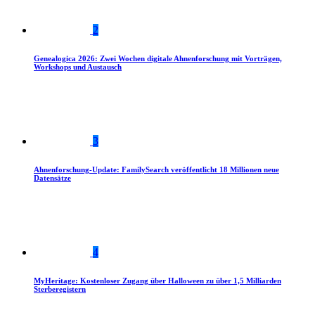
2
Genealogica 2026: Zwei Wochen digitale Ahnenforschung mit Vorträgen,
Workshops und Austausch
3
Ahnenforschung-Update: FamilySearch veröffentlicht 18 Millionen neue
Datensätze
4
MyHeritage: Kostenloser Zugang über Halloween zu über 1,5 Milliarden
Sterberegistern