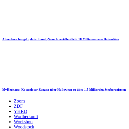
Ahnenforschung-Update: FamilySearch veröffentlicht 18 Millionen neue Datensätze
MyHeritage: Kostenloser Zugang über Halloween zu über 1,5 Milliarden Sterberegistern
Zoom
ZDF
YHRD
Wortherkunft
Workshop
Woodstock