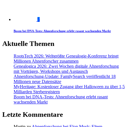
5
Boom bei DNA-Tests: Ahnenforschung erlebt rasant wachsenden Markt
Aktuelle Themen
RootsTech 2026: Weltgrößte Genealogie-Konferenz bringt
Millionen Ahnenforscher zusammen
Genealogica 2026: Zwei Wochen digitale Ahnenforschung
mit Vorträgen, Workshops und Austausch
Ahnenforschung-Update: FamilySearch veröffentlicht 18
Millionen neue Datensätze
MyHeritage: Kostenloser Zugang über Halloween zu über 1,5
Milliarden Sterberegistern
Boom bei DNA-Tests: Ahnenforschung erlebt rasant
wachsenden Markt
Letzte Kommentare
Martin
zu
Ahnenforschung bei Elon Musk: Eltern,