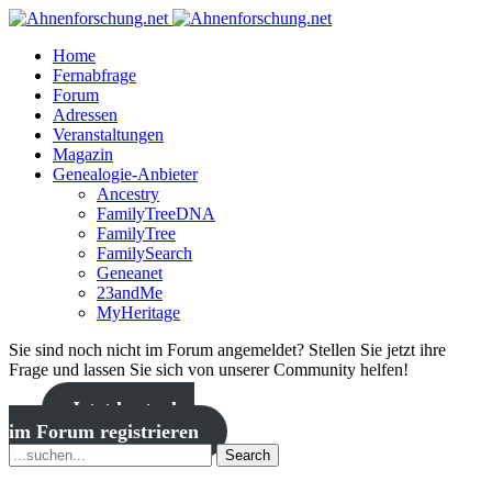
Home
Fernabfrage
Forum
Adressen
Veranstaltungen
Magazin
Genealogie-Anbieter
Ancestry
FamilyTreeDNA
FamilyTree
FamilySearch
Geneanet
23andMe
MyHeritage
Sie sind noch nicht im Forum angemeldet? Stellen Sie jetzt ihre
Frage und lassen Sie sich von unserer Community helfen!
Jetzt kostenlos
im Forum registrieren
Search