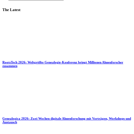
The Latest
RootsTech 2026: Weltgrößte Genealogie-Konferenz bringt Millionen Ahnenforscher
zusammen
Genealogica 2026: Zwei Wochen digitale Ahnenforschung mit Vorträgen, Workshops und
Austausch