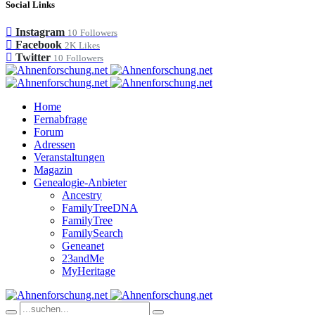
Social Links
Instagram
10
Followers
Facebook
2K
Likes
Twitter
10
Followers
Home
Fernabfrage
Forum
Adressen
Veranstaltungen
Magazin
Genealogie-Anbieter
Ancestry
FamilyTreeDNA
FamilyTree
FamilySearch
Geneanet
23andMe
MyHeritage