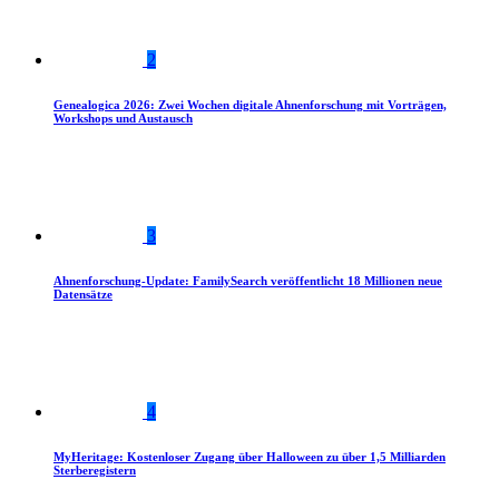
2
Genealogica 2026: Zwei Wochen digitale Ahnenforschung mit Vorträgen,
Workshops und Austausch
3
Ahnenforschung-Update: FamilySearch veröffentlicht 18 Millionen neue
Datensätze
4
MyHeritage: Kostenloser Zugang über Halloween zu über 1,5 Milliarden
Sterberegistern