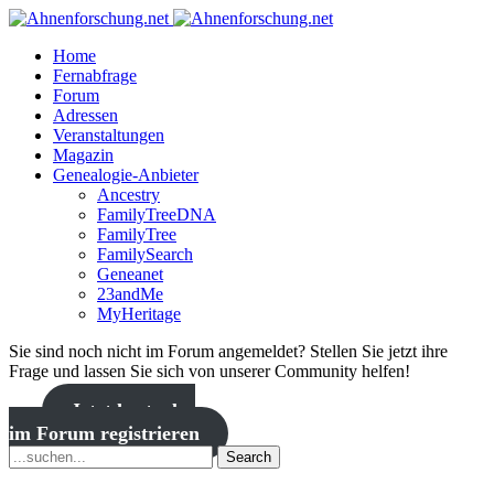
Home
Fernabfrage
Forum
Adressen
Veranstaltungen
Magazin
Genealogie-Anbieter
Ancestry
FamilyTreeDNA
FamilyTree
FamilySearch
Geneanet
23andMe
MyHeritage
Sie sind noch nicht im Forum angemeldet? Stellen Sie jetzt ihre
Frage und lassen Sie sich von unserer Community helfen!
Jetzt kostenlos
im Forum registrieren
Search