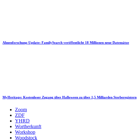
Ahnenforschung-Update: FamilySearch veröffentlicht 18 Millionen neue Datensätze
MyHeritage: Kostenloser Zugang über Halloween zu über 1,5 Milliarden Sterberegistern
Zoom
ZDF
YHRD
Wortherkunft
Workshop
Woodstock