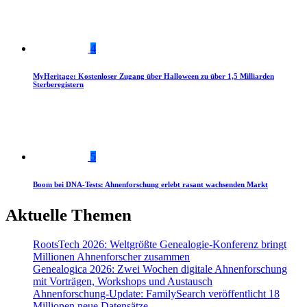
4
MyHeritage: Kostenloser Zugang über Halloween zu über 1,5 Milliarden
Sterberegistern
5
Boom bei DNA-Tests: Ahnenforschung erlebt rasant wachsenden Markt
Aktuelle Themen
RootsTech 2026: Weltgrößte Genealogie-Konferenz bringt
Millionen Ahnenforscher zusammen
Genealogica 2026: Zwei Wochen digitale Ahnenforschung
mit Vorträgen, Workshops und Austausch
Ahnenforschung-Update: FamilySearch veröffentlicht 18
Millionen neue Datensätze