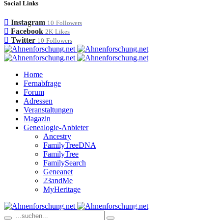
Social Links
Instagram
10
Followers
Facebook
2K
Likes
Twitter
10
Followers
Home
Fernabfrage
Forum
Adressen
Veranstaltungen
Magazin
Genealogie-Anbieter
Ancestry
FamilyTreeDNA
FamilyTree
FamilySearch
Geneanet
23andMe
MyHeritage