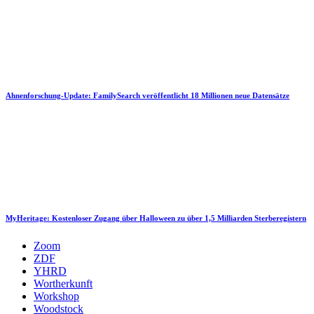
Ahnenforschung-Update: FamilySearch veröffentlicht 18 Millionen neue Datensätze
MyHeritage: Kostenloser Zugang über Halloween zu über 1,5 Milliarden Sterberegistern
Zoom
ZDF
YHRD
Wortherkunft
Workshop
Woodstock