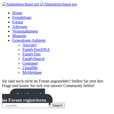
Home
Fernabfrage
Forum
Adressen
Veranstaltungen
Magazin
Genealogie-Anbieter
Ancestry
FamilyTreeDNA
FamilyTree
FamilySearch
Geneanet
23andMe
MyHeritage
Sie sind noch nicht im Forum angemeldet? Stellen Sie jetzt ihre
Frage und lassen Sie sich von unserer Community helfen!
Jetzt kostenlos
im Forum registrieren
Search