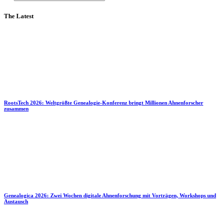
The Latest
RootsTech 2026: Weltgrößte Genealogie-Konferenz bringt Millionen Ahnenforscher
zusammen
Genealogica 2026: Zwei Wochen digitale Ahnenforschung mit Vorträgen, Workshops und
Austausch