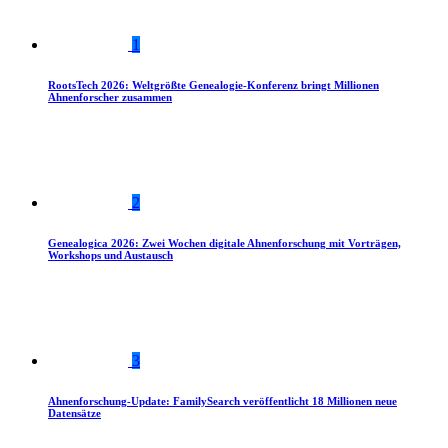
1
RootsTech 2026: Weltgrößte Genealogie-Konferenz bringt Millionen
Ahnenforscher zusammen
2
Genealogica 2026: Zwei Wochen digitale Ahnenforschung mit Vorträgen,
Workshops und Austausch
3
Ahnenforschung-Update: FamilySearch veröffentlicht 18 Millionen neue
Datensätze