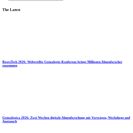
The Latest
RootsTech 2026: Weltgrößte Genealogie-Konferenz bringt Millionen Ahnenforscher
zusammen
Genealogica 2026: Zwei Wochen digitale Ahnenforschung mit Vorträgen, Workshops und
Austausch