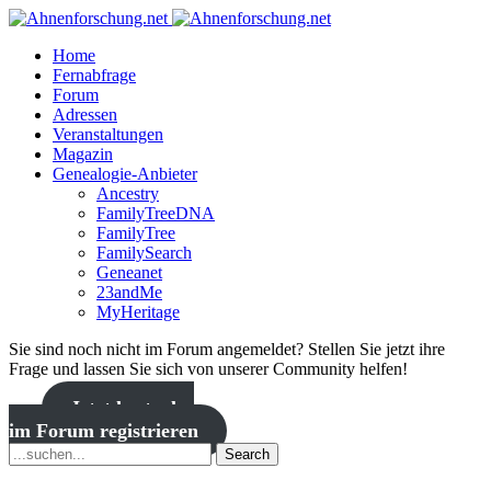
Home
Fernabfrage
Forum
Adressen
Veranstaltungen
Magazin
Genealogie-Anbieter
Ancestry
FamilyTreeDNA
FamilyTree
FamilySearch
Geneanet
23andMe
MyHeritage
Sie sind noch nicht im Forum angemeldet? Stellen Sie jetzt ihre
Frage und lassen Sie sich von unserer Community helfen!
Jetzt kostenlos
im Forum registrieren
Search