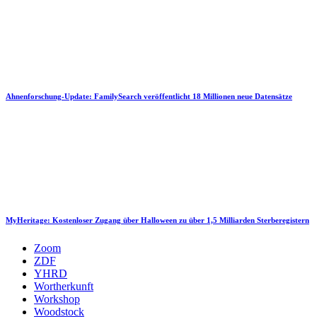
Ahnenforschung-Update: FamilySearch veröffentlicht 18 Millionen neue Datensätze
MyHeritage: Kostenloser Zugang über Halloween zu über 1,5 Milliarden Sterberegistern
Zoom
ZDF
YHRD
Wortherkunft
Workshop
Woodstock