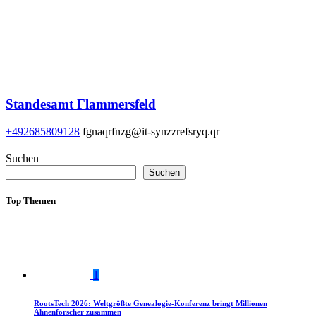
Standesamt Flammersfeld
+492685809128
fgnaqrfnzg@it-synzzrefsryq.qr
Suchen
Suchen
Top Themen
1
RootsTech 2026: Weltgrößte Genealogie-Konferenz bringt Millionen
Ahnenforscher zusammen