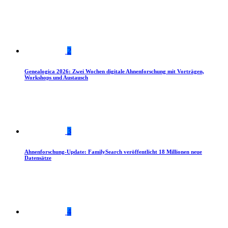
2
Genealogica 2026: Zwei Wochen digitale Ahnenforschung mit Vorträgen,
Workshops und Austausch
3
Ahnenforschung-Update: FamilySearch veröffentlicht 18 Millionen neue
Datensätze
4