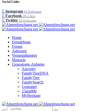
Social Links
Instagram
10
Followers
Facebook
2K
Likes
Twitter
10
Followers
Home
Fernabfrage
Forum
Adressen
Veranstaltungen
Magazin
Genealogie-Anbieter
Ancestry
FamilyTreeDNA
FamilyTree
FamilySearch
Geneanet
23andMe
MyHeritage