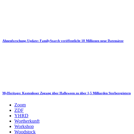
Ahnenforschung-Update: FamilySearch veröffentlicht 18 Millionen neue Datensätze
MyHeritage: Kostenloser Zugang über Halloween zu über 1,5 Milliarden Sterberegistern
Zoom
ZDF
YHRD
Wortherkunft
Workshop
Woodstock