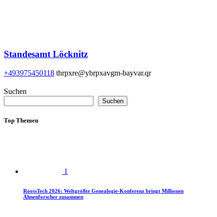
Standesamt Löcknitz
+493975450118
thrpxre@ybrpxavgm-bayvar.qr
Suchen
Suchen
Top Themen
1
RootsTech 2026: Weltgrößte Genealogie-Konferenz bringt Millionen
Ahnenforscher zusammen