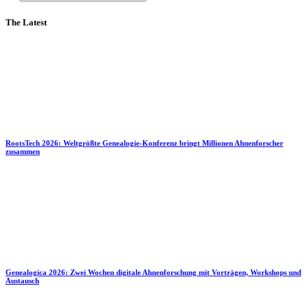
The Latest
RootsTech 2026: Weltgrößte Genealogie-Konferenz bringt Millionen Ahnenforscher
zusammen
Genealogica 2026: Zwei Wochen digitale Ahnenforschung mit Vorträgen, Workshops und
Austausch