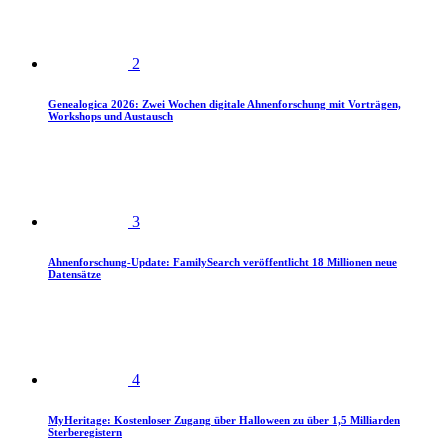
2
Genealogica 2026: Zwei Wochen digitale Ahnenforschung mit Vorträgen,
Workshops und Austausch
3
Ahnenforschung-Update: FamilySearch veröffentlicht 18 Millionen neue
Datensätze
4
MyHeritage: Kostenloser Zugang über Halloween zu über 1,5 Milliarden
Sterberegistern