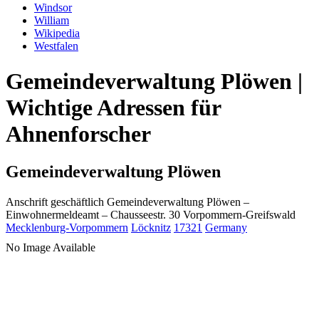
Windsor
William
Wikipedia
Westfalen
Gemeindeverwaltung Plöwen |
Wichtige Adressen für
Ahnenforscher
Gemeindeverwaltung Plöwen
Anschrift geschäftlich
Gemeindeverwaltung Plöwen
–
Einwohnermeldeamt –
Chausseestr. 30
Vorpommern-Greifswald
Mecklenburg-Vorpommern
Löcknitz
17321
Germany
No Image Available