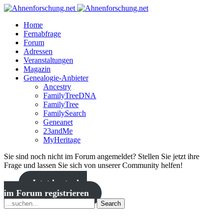
Home
Fernabfrage
Forum
Adressen
Veranstaltungen
Magazin
Genealogie-Anbieter
Ancestry
FamilyTreeDNA
FamilyTree
FamilySearch
Geneanet
23andMe
MyHeritage
Sie sind noch nicht im Forum angemeldet? Stellen Sie jetzt ihre
Frage und lassen Sie sich von unserer Community helfen!
Jetzt kostenlos
im Forum registrieren
Search