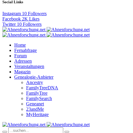
Social Links
Instagram
10
Followers
Facebook
2K
Likes
Twitter
10
Followers
Home
Fernabfrage
Forum
Adressen
Veranstaltungen
Magazin
Genealogie-Anbieter
Ancestry
FamilyTreeDNA
FamilyTree
FamilySearch
Geneanet
23andMe
MyHeritage