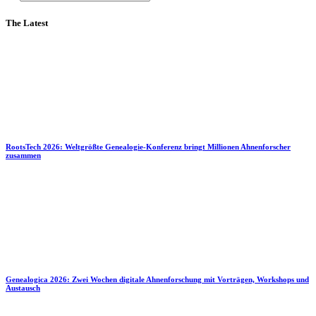
The Latest
RootsTech 2026: Weltgrößte Genealogie-Konferenz bringt Millionen Ahnenforscher
zusammen
Genealogica 2026: Zwei Wochen digitale Ahnenforschung mit Vorträgen, Workshops und
Austausch