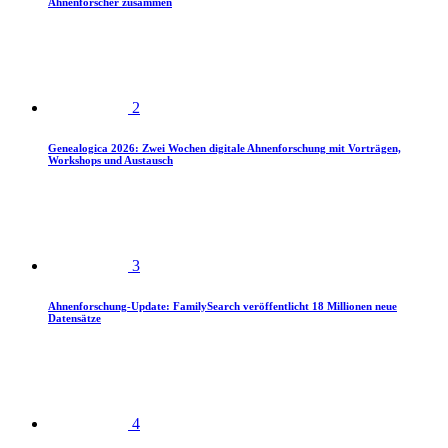
Ahnenforscher zusammen
2
Genealogica 2026: Zwei Wochen digitale Ahnenforschung mit Vorträgen,
Workshops und Austausch
3
Ahnenforschung-Update: FamilySearch veröffentlicht 18 Millionen neue
Datensätze
4