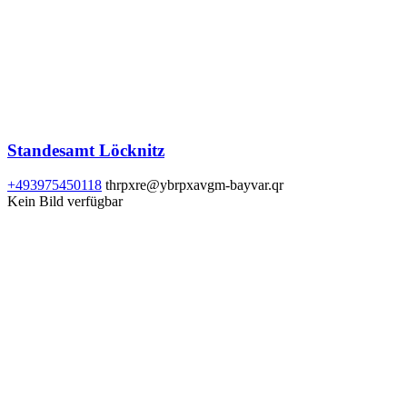
Standesamt Löcknitz
+493975450118
thrpxre@ybrpxavgm-bayvar.qr
Kein Bild verfügbar