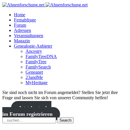
Home
Fernabfrage
Forum
Adressen
Veranstaltungen
Magazin
Genealogie-Anbieter
Ancestry
FamilyTreeDNA
FamilyTree
FamilySearch
Geneanet
23andMe
MyHeritage
Sie sind noch nicht im Forum angemeldet? Stellen Sie jetzt ihre
Frage und lassen Sie sich von unserer Community helfen!
Jetzt kostenlos
im Forum registrieren
Search