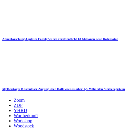
Ahnenforschung-Update: FamilySearch veröffentlicht 18 Millionen neue Datensätze
MyHeritage: Kostenloser Zugang über Halloween zu über 1,5 Milliarden Sterberegistern
Zoom
ZDF
YHRD
Wortherkunft
Workshop
Woodstock