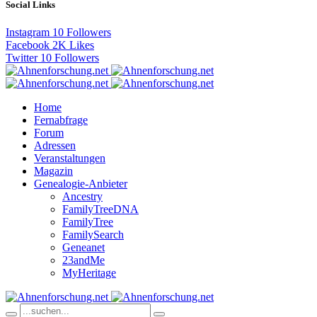
Social Links
Instagram
10
Followers
Facebook
2K
Likes
Twitter
10
Followers
Home
Fernabfrage
Forum
Adressen
Veranstaltungen
Magazin
Genealogie-Anbieter
Ancestry
FamilyTreeDNA
FamilyTree
FamilySearch
Geneanet
23andMe
MyHeritage