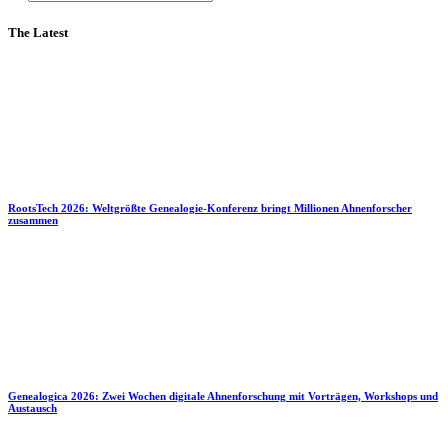
The Latest
RootsTech 2026: Weltgrößte Genealogie-Konferenz bringt Millionen Ahnenforscher
zusammen
Genealogica 2026: Zwei Wochen digitale Ahnenforschung mit Vorträgen, Workshops und
Austausch