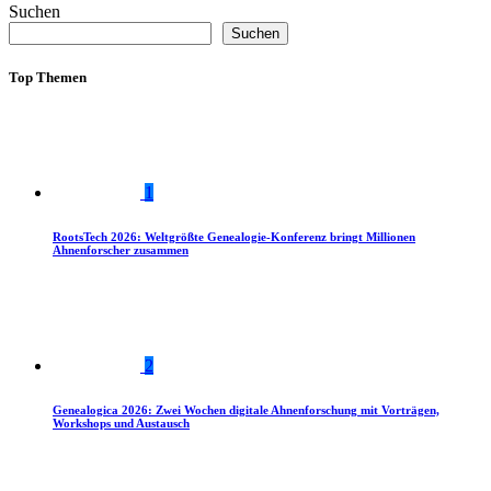
Suchen
Suchen
Top Themen
1
RootsTech 2026: Weltgrößte Genealogie-Konferenz bringt Millionen
Ahnenforscher zusammen
2
Genealogica 2026: Zwei Wochen digitale Ahnenforschung mit Vorträgen,
Workshops und Austausch