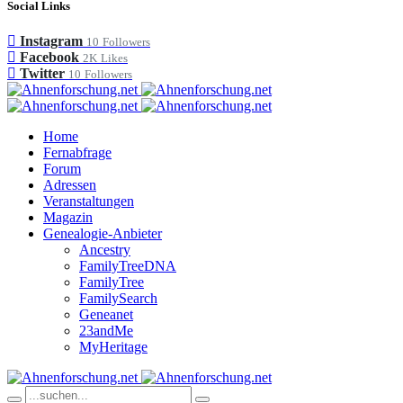
Social Links
Instagram
10
Followers
Facebook
2K
Likes
Twitter
10
Followers
Home
Fernabfrage
Forum
Adressen
Veranstaltungen
Magazin
Genealogie-Anbieter
Ancestry
FamilyTreeDNA
FamilyTree
FamilySearch
Geneanet
23andMe
MyHeritage