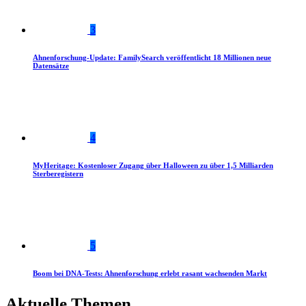
3
Ahnenforschung-Update: FamilySearch veröffentlicht 18 Millionen neue
Datensätze
4
MyHeritage: Kostenloser Zugang über Halloween zu über 1,5 Milliarden
Sterberegistern
5
Boom bei DNA-Tests: Ahnenforschung erlebt rasant wachsenden Markt
Aktuelle Themen