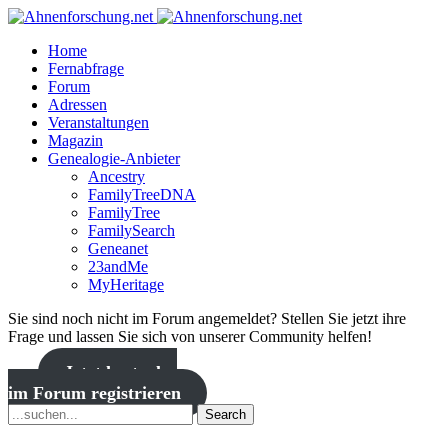
Home
Fernabfrage
Forum
Adressen
Veranstaltungen
Magazin
Genealogie-Anbieter
Ancestry
FamilyTreeDNA
FamilyTree
FamilySearch
Geneanet
23andMe
MyHeritage
Sie sind noch nicht im Forum angemeldet? Stellen Sie jetzt ihre
Frage und lassen Sie sich von unserer Community helfen!
Jetzt kostenlos
im Forum registrieren
Search