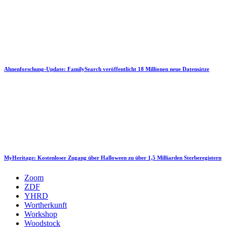
Ahnenforschung-Update: FamilySearch veröffentlicht 18 Millionen neue Datensätze
MyHeritage: Kostenloser Zugang über Halloween zu über 1,5 Milliarden Sterberegistern
Zoom
ZDF
YHRD
Wortherkunft
Workshop
Woodstock