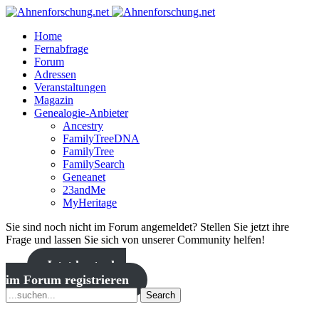
Home
Fernabfrage
Forum
Adressen
Veranstaltungen
Magazin
Genealogie-Anbieter
Ancestry
FamilyTreeDNA
FamilyTree
FamilySearch
Geneanet
23andMe
MyHeritage
Sie sind noch nicht im Forum angemeldet? Stellen Sie jetzt ihre
Frage und lassen Sie sich von unserer Community helfen!
Jetzt kostenlos
im Forum registrieren
Search