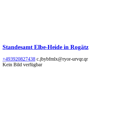
Standesamt Elbe-Heide in Rogätz
+493920827438
c.jbybfmlx@ryor-urvqr.qr
Kein Bild verfügbar