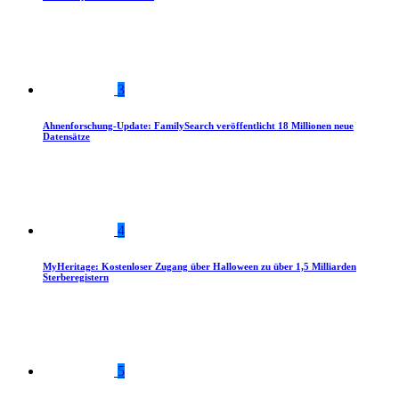
3
Ahnenforschung-Update: FamilySearch veröffentlicht 18 Millionen neue
Datensätze
4
MyHeritage: Kostenloser Zugang über Halloween zu über 1,5 Milliarden
Sterberegistern
5