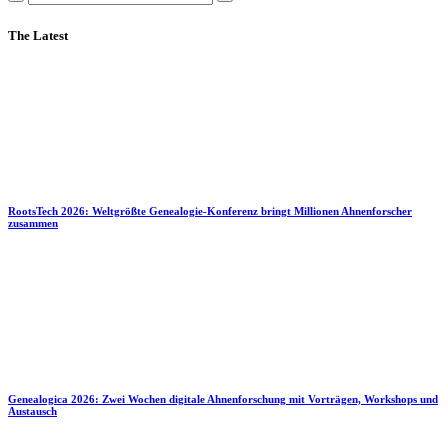
The Latest
RootsTech 2026: Weltgrößte Genealogie-Konferenz bringt Millionen Ahnenforscher
zusammen
Genealogica 2026: Zwei Wochen digitale Ahnenforschung mit Vorträgen, Workshops und
Austausch