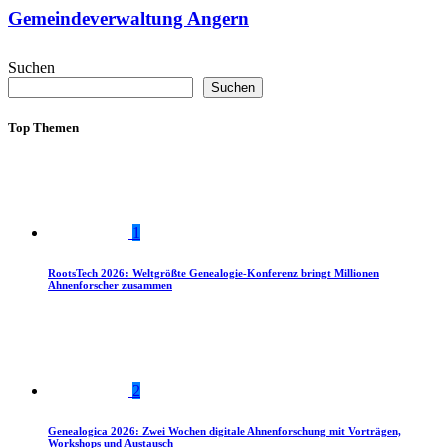
Gemeindeverwaltung Angern
Suchen
Suchen
Top Themen
1
RootsTech 2026: Weltgrößte Genealogie-Konferenz bringt Millionen
Ahnenforscher zusammen
2
Genealogica 2026: Zwei Wochen digitale Ahnenforschung mit Vorträgen,
Workshops und Austausch