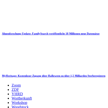
Ahnenforschung-Update: FamilySearch veröffentlicht 18 Millionen neue Datensätze
MyHeritage: Kostenloser Zugang über Halloween zu über 1,5 Milliarden Sterberegistern
Zoom
ZDF
YHRD
Wortherkunft
Workshop
Woodstock