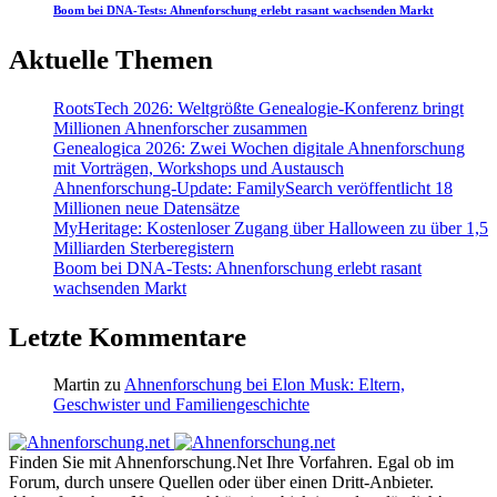
Boom bei DNA-Tests: Ahnenforschung erlebt rasant wachsenden Markt
Aktuelle Themen
RootsTech 2026: Weltgrößte Genealogie-Konferenz bringt
Millionen Ahnenforscher zusammen
Genealogica 2026: Zwei Wochen digitale Ahnenforschung
mit Vorträgen, Workshops und Austausch
Ahnenforschung-Update: FamilySearch veröffentlicht 18
Millionen neue Datensätze
MyHeritage: Kostenloser Zugang über Halloween zu über 1,5
Milliarden Sterberegistern
Boom bei DNA-Tests: Ahnenforschung erlebt rasant
wachsenden Markt
Letzte Kommentare
Martin
zu
Ahnenforschung bei Elon Musk: Eltern,
Geschwister und Familiengeschichte
Finden Sie mit Ahnenforschung.Net Ihre Vorfahren. Egal ob im
Forum, durch unsere Quellen oder über einen Dritt-Anbieter.