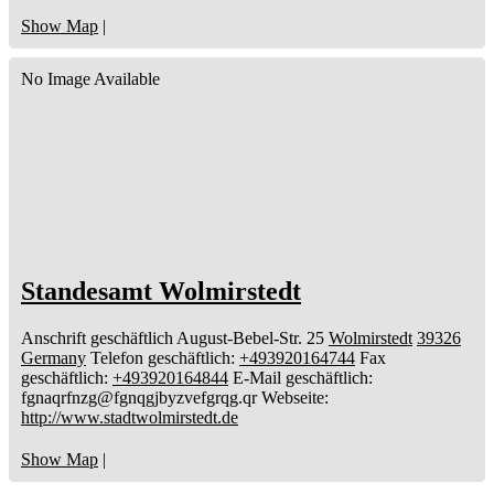
Show Map
|
No Image Available
Standesamt Wolmirstedt
Anschrift geschäftlich
August-Bebel-Str. 25
Wolmirstedt
39326
Germany
Telefon geschäftlich
:
+493920164744
Fax
geschäftlich
:
+493920164844
E-Mail geschäftlich
:
fgnaqrfnzg@fgnqgjbyzvefgrqg.qr
Webseite
:
http://www.stadtwolmirstedt.de
Show Map
|