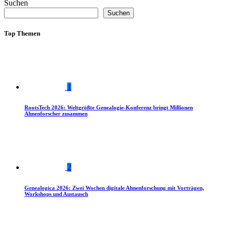
Suchen
Suchen
Top Themen
1
RootsTech 2026: Weltgrößte Genealogie-Konferenz bringt Millionen
Ahnenforscher zusammen
2
Genealogica 2026: Zwei Wochen digitale Ahnenforschung mit Vorträgen,
Workshops und Austausch