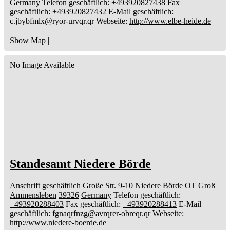
Germany
Telefon geschäftlich
:
+493920827438
Fax
geschäftlich
:
+493920827432
E-Mail geschäftlich
:
c.jbybfmlx@ryor-urvqr.qr
Webseite
:
http://www.elbe-heide.de
Show Map
|
No Image Available
Standesamt Niedere Börde
Anschrift geschäftlich
Große Str. 9-10
Niedere Börde OT Groß
Ammensleben
39326
Germany
Telefon geschäftlich
:
+493920288403
Fax geschäftlich
:
+493920288413
E-Mail
geschäftlich
:
fgnaqrfnzg@avrqrer-obreqr.qr
Webseite
:
http://www.niedere-boerde.de