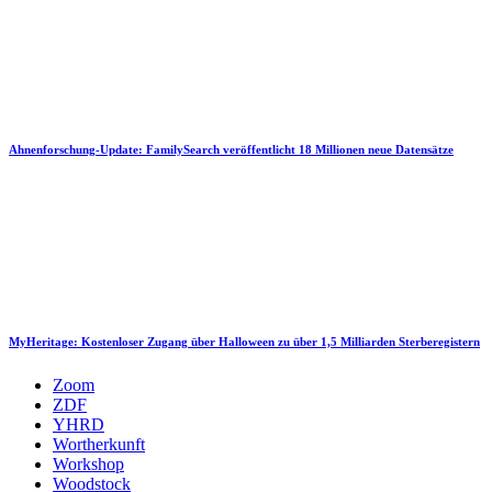
Ahnenforschung-Update: FamilySearch veröffentlicht 18 Millionen neue Datensätze
MyHeritage: Kostenloser Zugang über Halloween zu über 1,5 Milliarden Sterberegistern
Zoom
ZDF
YHRD
Wortherkunft
Workshop
Woodstock