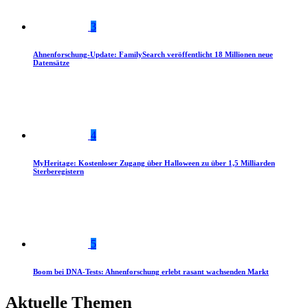
3
Ahnenforschung-Update: FamilySearch veröffentlicht 18 Millionen neue
Datensätze
4
MyHeritage: Kostenloser Zugang über Halloween zu über 1,5 Milliarden
Sterberegistern
5
Boom bei DNA-Tests: Ahnenforschung erlebt rasant wachsenden Markt
Aktuelle Themen