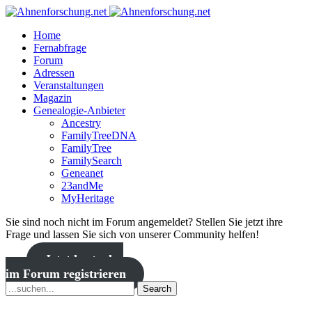
Home
Fernabfrage
Forum
Adressen
Veranstaltungen
Magazin
Genealogie-Anbieter
Ancestry
FamilyTreeDNA
FamilyTree
FamilySearch
Geneanet
23andMe
MyHeritage
Sie sind noch nicht im Forum angemeldet? Stellen Sie jetzt ihre
Frage und lassen Sie sich von unserer Community helfen!
Jetzt kostenlos
im Forum registrieren
Search