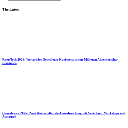
The Latest
RootsTech 2026: Weltgrößte Genealogie-Konferenz bringt Millionen Ahnenforscher
zusammen
Genealogica 2026: Zwei Wochen digitale Ahnenforschung mit Vorträgen, Workshops und
Austausch