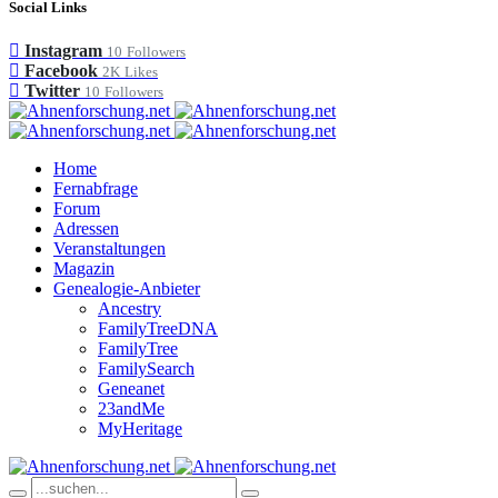
Social Links
Instagram
10
Followers
Facebook
2K
Likes
Twitter
10
Followers
Home
Fernabfrage
Forum
Adressen
Veranstaltungen
Magazin
Genealogie-Anbieter
Ancestry
FamilyTreeDNA
FamilyTree
FamilySearch
Geneanet
23andMe
MyHeritage