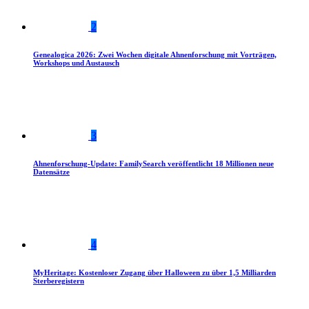
2
Genealogica 2026: Zwei Wochen digitale Ahnenforschung mit Vorträgen,
Workshops und Austausch
3
Ahnenforschung-Update: FamilySearch veröffentlicht 18 Millionen neue
Datensätze
4
MyHeritage: Kostenloser Zugang über Halloween zu über 1,5 Milliarden
Sterberegistern