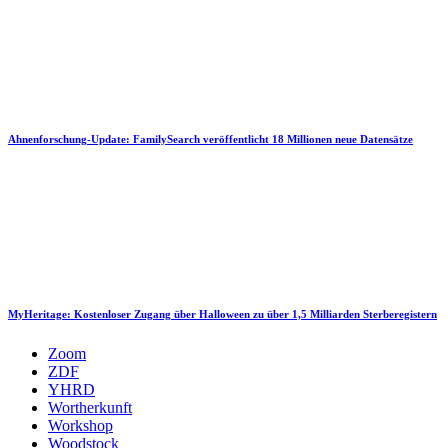
Ahnenforschung-Update: FamilySearch veröffentlicht 18 Millionen neue Datensätze
MyHeritage: Kostenloser Zugang über Halloween zu über 1,5 Milliarden Sterberegistern
Zoom
ZDF
YHRD
Wortherkunft
Workshop
Woodstock