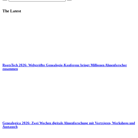
The Latest
RootsTech 2026: Weltgrößte Genealogie-Konferenz bringt Millionen Ahnenforscher
zusammen
Genealogica 2026: Zwei Wochen digitale Ahnenforschung mit Vorträgen, Workshops und
Austausch