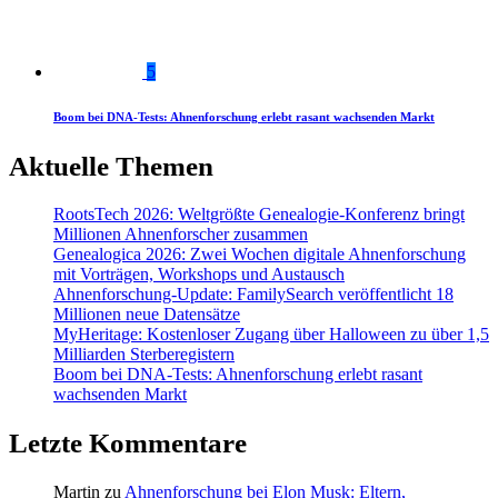
5
Boom bei DNA-Tests: Ahnenforschung erlebt rasant wachsenden Markt
Aktuelle Themen
RootsTech 2026: Weltgrößte Genealogie-Konferenz bringt
Millionen Ahnenforscher zusammen
Genealogica 2026: Zwei Wochen digitale Ahnenforschung
mit Vorträgen, Workshops und Austausch
Ahnenforschung-Update: FamilySearch veröffentlicht 18
Millionen neue Datensätze
MyHeritage: Kostenloser Zugang über Halloween zu über 1,5
Milliarden Sterberegistern
Boom bei DNA-Tests: Ahnenforschung erlebt rasant
wachsenden Markt
Letzte Kommentare
Martin
zu
Ahnenforschung bei Elon Musk: Eltern,