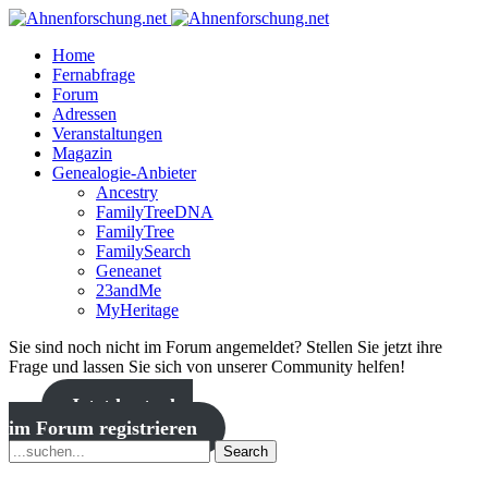
Home
Fernabfrage
Forum
Adressen
Veranstaltungen
Magazin
Genealogie-Anbieter
Ancestry
FamilyTreeDNA
FamilyTree
FamilySearch
Geneanet
23andMe
MyHeritage
Sie sind noch nicht im Forum angemeldet? Stellen Sie jetzt ihre
Frage und lassen Sie sich von unserer Community helfen!
Jetzt kostenlos
im Forum registrieren
Search