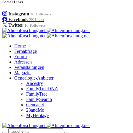
Social Links
Instagram
10
Followers
Facebook
2K
Likes
Twitter
10
Followers
Home
Fernabfrage
Forum
Adressen
Veranstaltungen
Magazin
Genealogie-Anbieter
Ancestry
FamilyTreeDNA
FamilyTree
FamilySearch
Geneanet
23andMe
MyHeritage