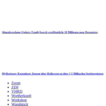
Ahnenforschung-Update: FamilySearch veröffentlicht 18 Millionen neue Datensätze
MyHeritage: Kostenloser Zugang über Halloween zu über 1,5 Milliarden Sterberegistern
Zoom
ZDF
YHRD
Wortherkunft
Workshop
Woodstock