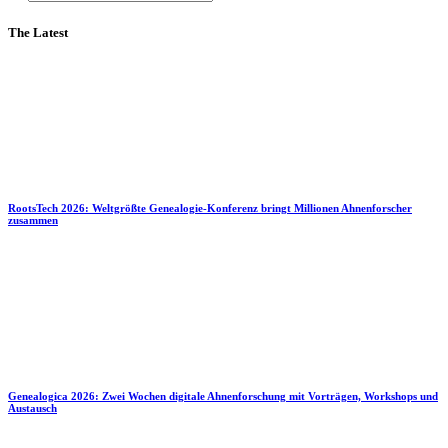
The Latest
RootsTech 2026: Weltgrößte Genealogie-Konferenz bringt Millionen Ahnenforscher
zusammen
Genealogica 2026: Zwei Wochen digitale Ahnenforschung mit Vorträgen, Workshops und
Austausch