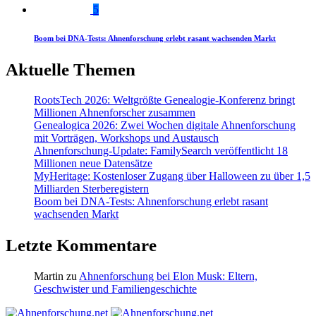
5
Boom bei DNA-Tests: Ahnenforschung erlebt rasant wachsenden Markt
Aktuelle Themen
RootsTech 2026: Weltgrößte Genealogie-Konferenz bringt
Millionen Ahnenforscher zusammen
Genealogica 2026: Zwei Wochen digitale Ahnenforschung
mit Vorträgen, Workshops und Austausch
Ahnenforschung-Update: FamilySearch veröffentlicht 18
Millionen neue Datensätze
MyHeritage: Kostenloser Zugang über Halloween zu über 1,5
Milliarden Sterberegistern
Boom bei DNA-Tests: Ahnenforschung erlebt rasant
wachsenden Markt
Letzte Kommentare
Martin
zu
Ahnenforschung bei Elon Musk: Eltern,
Geschwister und Familiengeschichte