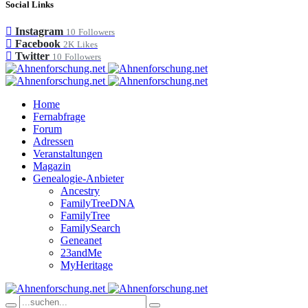
Social Links
Instagram
10
Followers
Facebook
2K
Likes
Twitter
10
Followers
Home
Fernabfrage
Forum
Adressen
Veranstaltungen
Magazin
Genealogie-Anbieter
Ancestry
FamilyTreeDNA
FamilyTree
FamilySearch
Geneanet
23andMe
MyHeritage