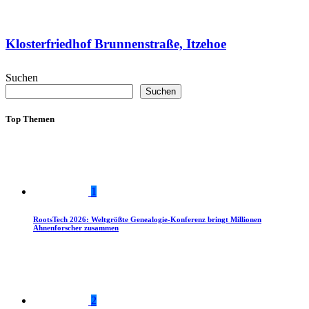
Klosterfriedhof Brunnenstraße, Itzehoe
Suchen
Suchen
Top Themen
1
RootsTech 2026: Weltgrößte Genealogie-Konferenz bringt Millionen
Ahnenforscher zusammen
2