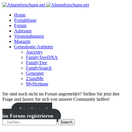
Home
Fernabfrage
Forum
Adressen
Veranstaltungen
Magazin
Genealogie-Anbieter
Ancestry
FamilyTreeDNA
FamilyTree
FamilySearch
Geneanet
23andMe
MyHeritage
Sie sind noch nicht im Forum angemeldet? Stellen Sie jetzt ihre
Frage und lassen Sie sich von unserer Community helfen!
Jetzt kostenlos
im Forum registrieren
Search