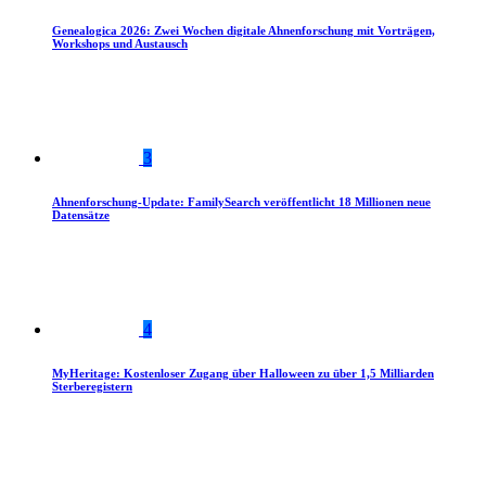
Genealogica 2026: Zwei Wochen digitale Ahnenforschung mit Vorträgen,
Workshops und Austausch
3
Ahnenforschung-Update: FamilySearch veröffentlicht 18 Millionen neue
Datensätze
4
MyHeritage: Kostenloser Zugang über Halloween zu über 1,5 Milliarden
Sterberegistern