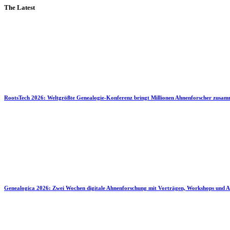
The Latest
RootsTech 2026: Weltgrößte Genealogie-Konferenz bringt Millionen Ahnenforscher zusa
Genealogica 2026: Zwei Wochen digitale Ahnenforschung mit Vorträgen, Workshops und A