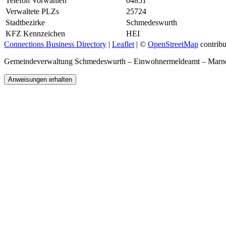
Telefon Vorwahlen
04851
Verwaltete PLZs
25724
Stadtbezirke
Schmedeswurth
KFZ Kennzeichen
HEI
Connections Business Directory
|
Leaflet
| ©
OpenStreetMap
contribu
Gemeindeverwaltung Schmedeswurth – Einwohnermeldeamt – Mar
Anweisungen erhalten