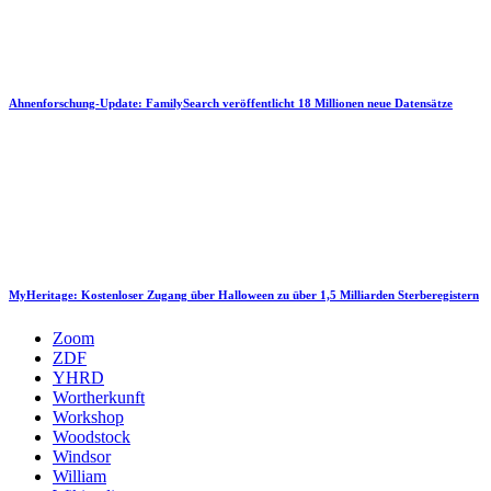
Ahnenforschung-Update: FamilySearch veröffentlicht 18 Millionen neue Datensätze
MyHeritage: Kostenloser Zugang über Halloween zu über 1,5 Milliarden Sterberegistern
Zoom
ZDF
YHRD
Wortherkunft
Workshop
Woodstock
Windsor
William