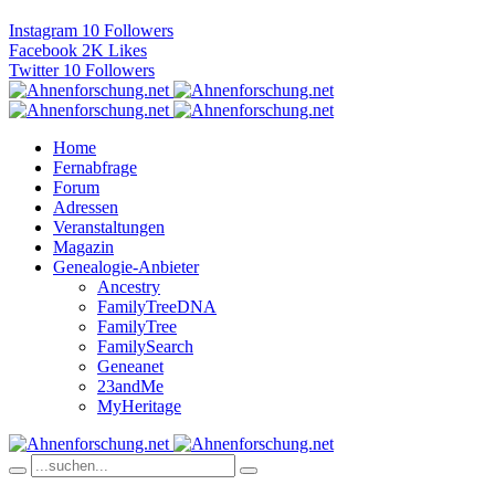
Instagram
10
Followers
Facebook
2K
Likes
Twitter
10
Followers
Home
Fernabfrage
Forum
Adressen
Veranstaltungen
Magazin
Genealogie-Anbieter
Ancestry
FamilyTreeDNA
FamilyTree
FamilySearch
Geneanet
23andMe
MyHeritage