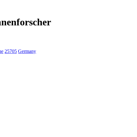
hnenforscher
ne
25705
Germany