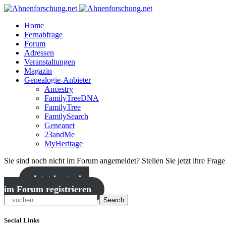
Home
Fernabfrage
Forum
Adressen
Veranstaltungen
Magazin
Genealogie-Anbieter
Ancestry
FamilyTreeDNA
FamilyTree
FamilySearch
Geneanet
23andMe
MyHeritage
Sie sind noch nicht im Forum angemeldet? Stellen Sie jetzt ihre Frag
Jetzt kostenlos
im Forum registrieren
Search
Social Links