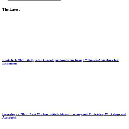
The Latest
RootsTech 2026: Weltgrößte Genealogie-Konferenz bringt Millionen Ahnenforscher
zusammen
Genealogica 2026: Zwei Wochen digitale Ahnenforschung mit Vorträgen, Workshops und
Austausch