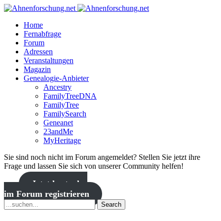
Home
Fernabfrage
Forum
Adressen
Veranstaltungen
Magazin
Genealogie-Anbieter
Ancestry
FamilyTreeDNA
FamilyTree
FamilySearch
Geneanet
23andMe
MyHeritage
Sie sind noch nicht im Forum angemeldet? Stellen Sie jetzt ihre
Frage und lassen Sie sich von unserer Community helfen!
Jetzt kostenlos
im Forum registrieren
Search