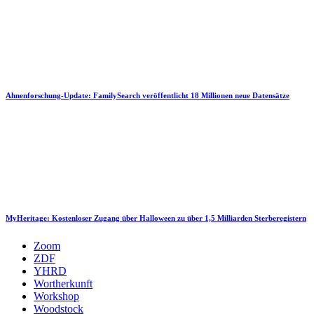
Ahnenforschung-Update: FamilySearch veröffentlicht 18 Millionen neue Datensätze
MyHeritage: Kostenloser Zugang über Halloween zu über 1,5 Milliarden Sterberegistern
Zoom
ZDF
YHRD
Wortherkunft
Workshop
Woodstock