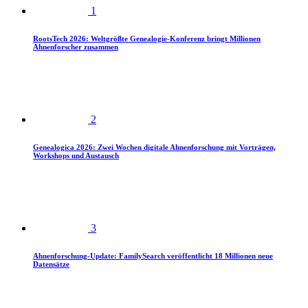
1
RootsTech 2026: Weltgrößte Genealogie-Konferenz bringt Millionen
Ahnenforscher zusammen
2
Genealogica 2026: Zwei Wochen digitale Ahnenforschung mit Vorträgen,
Workshops und Austausch
3
Ahnenforschung-Update: FamilySearch veröffentlicht 18 Millionen neue
Datensätze