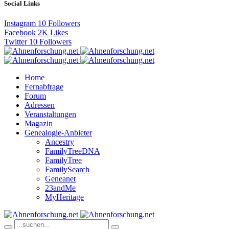
Social Links
Instagram
10
Followers
Facebook
2K
Likes
Twitter
10
Followers
Home
Fernabfrage
Forum
Adressen
Veranstaltungen
Magazin
Genealogie-Anbieter
Ancestry
FamilyTreeDNA
FamilyTree
FamilySearch
Geneanet
23andMe
MyHeritage