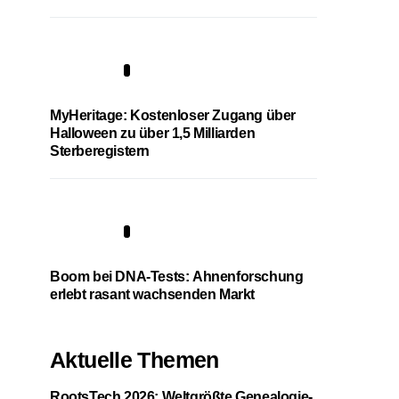
4
MyHeritage: Kostenloser Zugang über
Halloween zu über 1,5 Milliarden
Sterberegistern
5
Boom bei DNA-Tests: Ahnenforschung
erlebt rasant wachsenden Markt
Aktuelle Themen
RootsTech 2026: Weltgrößte Genealogie-