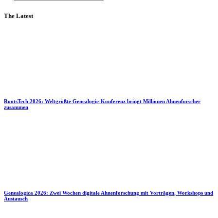
The Latest
RootsTech 2026: Weltgrößte Genealogie-Konferenz bringt Millionen Ahnenforscher
zusammen
Genealogica 2026: Zwei Wochen digitale Ahnenforschung mit Vorträgen, Workshops und
Austausch