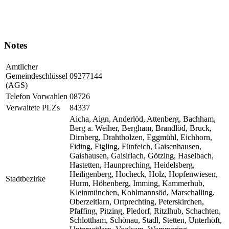
Notes
Amtlicher
Gemeindeschlüssel
09277144
(AGS)
Telefon Vorwahlen
08726
Verwaltete PLZs
84337
Aicha, Aign, Anderlöd, Attenberg, Bachham,
Berg a. Weiher, Bergham, Brandlöd, Bruck,
Dirnberg, Drahtholzen, Eggmühl, Eichhorn,
Fiding, Figling, Fünfeich, Gaisenhausen,
Gaishausen, Gaisirlach, Götzing, Haselbach,
Hastetten, Haunpreching, Heidelsberg,
Heiligenberg, Hocheck, Holz, Hopfenwiesen,
Stadtbezirke
Hurm, Höhenberg, Imming, Kammerhub,
Kleinmünchen, Kohlmannsöd, Marschalling,
Oberzeitlarn, Ortprechting, Peterskirchen,
Pfaffing, Pitzing, Pledorf, Ritzlhub, Schachten,
Schlottham, Schönau, Stadl, Stetten, Unterhöft,