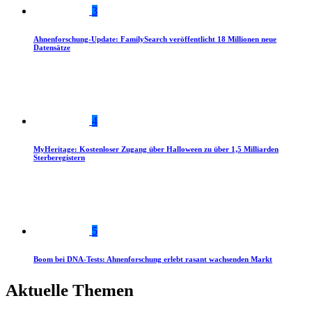
3
Ahnenforschung-Update: FamilySearch veröffentlicht 18 Millionen neue
Datensätze
4
MyHeritage: Kostenloser Zugang über Halloween zu über 1,5 Milliarden
Sterberegistern
5
Boom bei DNA-Tests: Ahnenforschung erlebt rasant wachsenden Markt
Aktuelle Themen