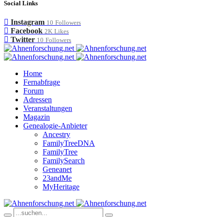
Social Links
Instagram
10
Followers
Facebook
2K
Likes
Twitter
10
Followers
Home
Fernabfrage
Forum
Adressen
Veranstaltungen
Magazin
Genealogie-Anbieter
Ancestry
FamilyTreeDNA
FamilyTree
FamilySearch
Geneanet
23andMe
MyHeritage