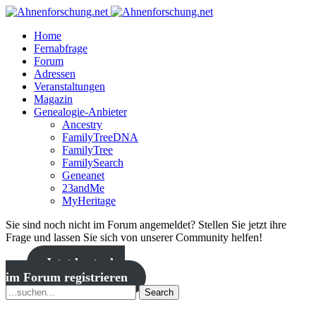
Home
Fernabfrage
Forum
Adressen
Veranstaltungen
Magazin
Genealogie-Anbieter
Ancestry
FamilyTreeDNA
FamilyTree
FamilySearch
Geneanet
23andMe
MyHeritage
Sie sind noch nicht im Forum angemeldet? Stellen Sie jetzt ihre
Frage und lassen Sie sich von unserer Community helfen!
Jetzt kostenlos
im Forum registrieren
Search