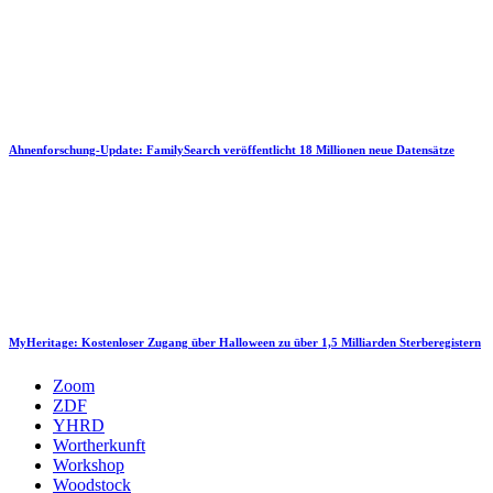
Ahnenforschung-Update: FamilySearch veröffentlicht 18 Millionen neue Datensätze
MyHeritage: Kostenloser Zugang über Halloween zu über 1,5 Milliarden Sterberegistern
Zoom
ZDF
YHRD
Wortherkunft
Workshop
Woodstock