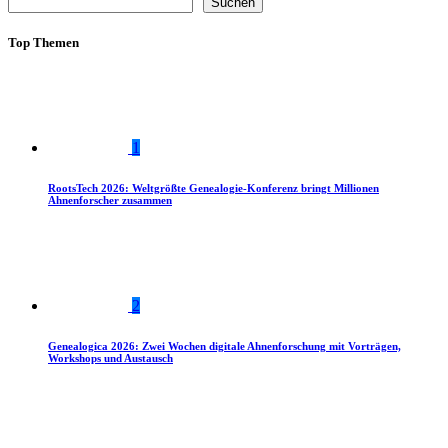
Suchen
Top Themen
1
RootsTech 2026: Weltgrößte Genealogie-Konferenz bringt Millionen
Ahnenforscher zusammen
2
Genealogica 2026: Zwei Wochen digitale Ahnenforschung mit Vorträgen,
Workshops und Austausch