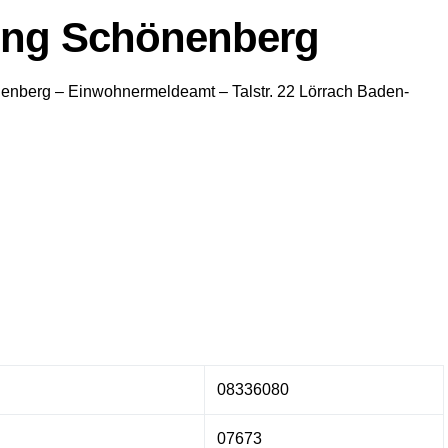
ung Schönenberg
nenberg
– Einwohnermeldeamt –
Talstr. 22
Lörrach
Baden-
08336080
07673