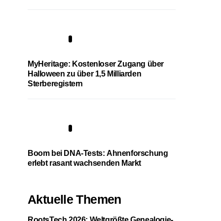
4
MyHeritage: Kostenloser Zugang über
Halloween zu über 1,5 Milliarden
Sterberegistern
5
Boom bei DNA-Tests: Ahnenforschung
erlebt rasant wachsenden Markt
Aktuelle Themen
RootsTech 2026: Weltgrößte Genealogie-