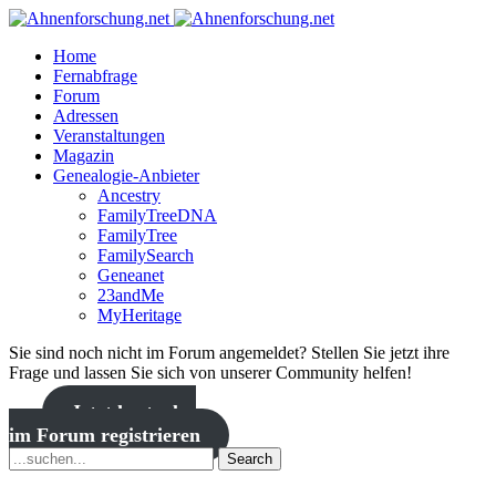
Home
Fernabfrage
Forum
Adressen
Veranstaltungen
Magazin
Genealogie-Anbieter
Ancestry
FamilyTreeDNA
FamilyTree
FamilySearch
Geneanet
23andMe
MyHeritage
Sie sind noch nicht im Forum angemeldet? Stellen Sie jetzt ihre
Frage und lassen Sie sich von unserer Community helfen!
Jetzt kostenlos
im Forum registrieren
Search