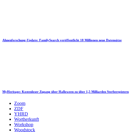
Ahnenforschung-Update: FamilySearch veröffentlicht 18 Millionen neue Datensätze
MyHeritage: Kostenloser Zugang über Halloween zu über 1,5 Milliarden Sterberegistern
Zoom
ZDF
YHRD
Wortherkunft
Workshop
Woodstock