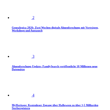
2
Genealogica 2026: Zwei Wochen digitale Ahnenforschung mit Vorträgen,
Workshops und Austausch
3
Ahnenforschung-Update: FamilySearch veröffentlicht 18 Millionen neue
Datensätze
4
MyHeritage: Kostenloser Zugang über Halloween zu über 1,5 Milliarden
Sterberegistern