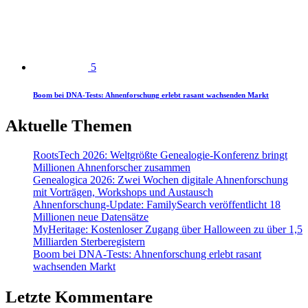
5
Boom bei DNA-Tests: Ahnenforschung erlebt rasant wachsenden Markt
Aktuelle Themen
RootsTech 2026: Weltgrößte Genealogie-Konferenz bringt
Millionen Ahnenforscher zusammen
Genealogica 2026: Zwei Wochen digitale Ahnenforschung
mit Vorträgen, Workshops und Austausch
Ahnenforschung-Update: FamilySearch veröffentlicht 18
Millionen neue Datensätze
MyHeritage: Kostenloser Zugang über Halloween zu über 1,5
Milliarden Sterberegistern
Boom bei DNA-Tests: Ahnenforschung erlebt rasant
wachsenden Markt
Letzte Kommentare