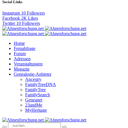
Social Links
Instagram
10
Followers
Facebook
2K
Likes
Twitter
10
Followers
Home
Fernabfrage
Forum
Adressen
Veranstaltungen
Magazin
Genealogie-Anbieter
Ancestry
FamilyTreeDNA
FamilyTree
FamilySearch
Geneanet
23andMe
MyHeritage