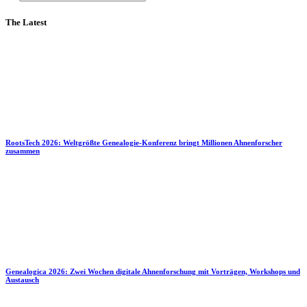
The Latest
RootsTech 2026: Weltgrößte Genealogie-Konferenz bringt Millionen Ahnenforscher
zusammen
Genealogica 2026: Zwei Wochen digitale Ahnenforschung mit Vorträgen, Workshops und
Austausch