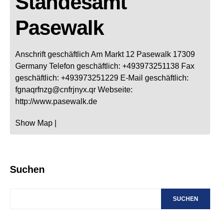
Standesamt
Pasewalk
Anschrift geschäftlich
Am Markt 12
Pasewalk
17309
Germany
Telefon geschäftlich
:
+493973251138
Fax
geschäftlich
:
+493973251229
E-Mail geschäftlich
:
fgnaqrfnzg@cnfrjnyx.qr
Webseite
:
http://www.pasewalk.de
Show Map
|
Suchen
SUCHEN