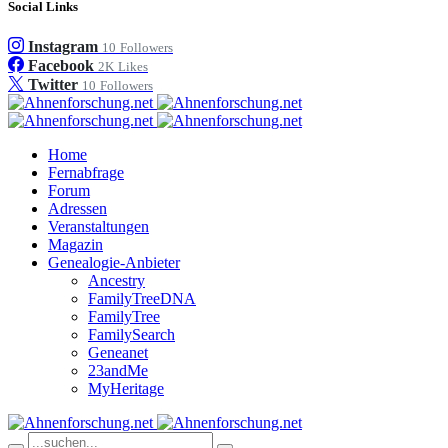
Social Links
Instagram
10
Followers
Facebook
2K
Likes
Twitter
10
Followers
Home
Fernabfrage
Forum
Adressen
Veranstaltungen
Magazin
Genealogie-Anbieter
Ancestry
FamilyTreeDNA
FamilyTree
FamilySearch
Geneanet
23andMe
MyHeritage