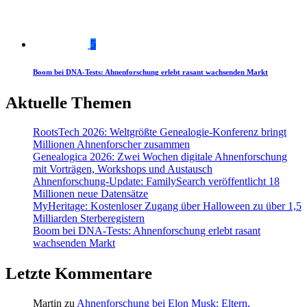
5
Boom bei DNA-Tests: Ahnenforschung erlebt rasant wachsenden Markt
Aktuelle Themen
RootsTech 2026: Weltgrößte Genealogie-Konferenz bringt
Millionen Ahnenforscher zusammen
Genealogica 2026: Zwei Wochen digitale Ahnenforschung
mit Vorträgen, Workshops und Austausch
Ahnenforschung-Update: FamilySearch veröffentlicht 18
Millionen neue Datensätze
MyHeritage: Kostenloser Zugang über Halloween zu über 1,5
Milliarden Sterberegistern
Boom bei DNA-Tests: Ahnenforschung erlebt rasant
wachsenden Markt
Letzte Kommentare
Martin
zu
Ahnenforschung bei Elon Musk: Eltern,