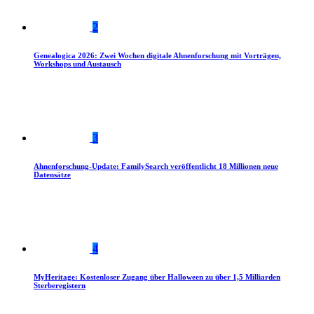
2
Genealogica 2026: Zwei Wochen digitale Ahnenforschung mit Vorträgen,
Workshops und Austausch
3
Ahnenforschung-Update: FamilySearch veröffentlicht 18 Millionen neue
Datensätze
4
MyHeritage: Kostenloser Zugang über Halloween zu über 1,5 Milliarden
Sterberegistern