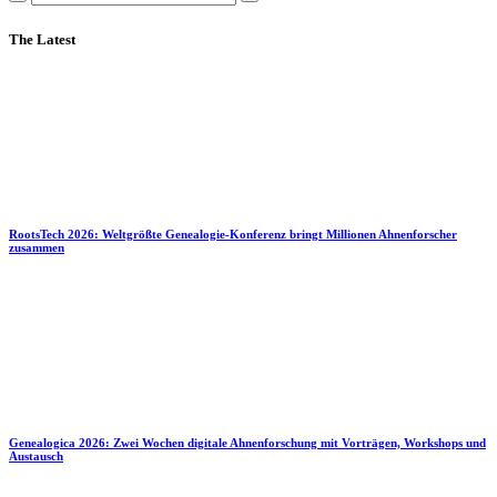
The Latest
RootsTech 2026: Weltgrößte Genealogie-Konferenz bringt Millionen Ahnenforscher
zusammen
Genealogica 2026: Zwei Wochen digitale Ahnenforschung mit Vorträgen, Workshops und
Austausch