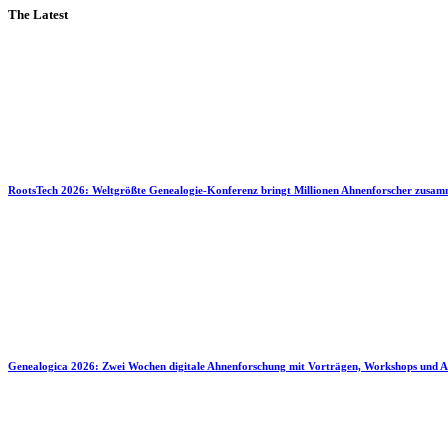
The Latest
RootsTech 2026: Weltgrößte Genealogie-Konferenz bringt Millionen Ahnenforscher zusa
Genealogica 2026: Zwei Wochen digitale Ahnenforschung mit Vorträgen, Workshops und A