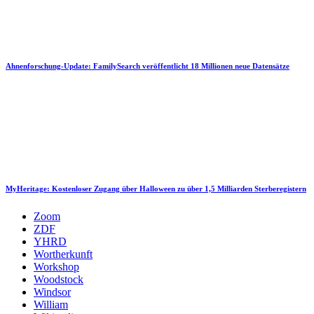
Ahnenforschung-Update: FamilySearch veröffentlicht 18 Millionen neue Datensätze
MyHeritage: Kostenloser Zugang über Halloween zu über 1,5 Milliarden Sterberegistern
Zoom
ZDF
YHRD
Wortherkunft
Workshop
Woodstock
Windsor
William