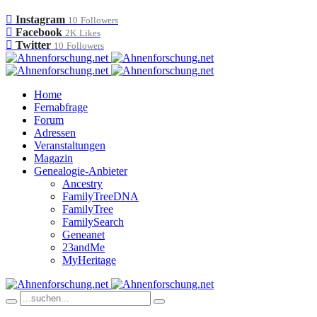
Instagram
10
Followers
Facebook
2K
Likes
Twitter
10
Followers
Home
Fernabfrage
Forum
Adressen
Veranstaltungen
Magazin
Genealogie-Anbieter
Ancestry
FamilyTreeDNA
FamilyTree
FamilySearch
Geneanet
23andMe
MyHeritage