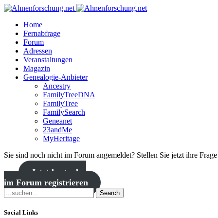
Home
Fernabfrage
Forum
Adressen
Veranstaltungen
Magazin
Genealogie-Anbieter
Ancestry
FamilyTreeDNA
FamilyTree
FamilySearch
Geneanet
23andMe
MyHeritage
Sie sind noch nicht im Forum angemeldet? Stellen Sie jetzt ihre Frag
Jetzt kostenlos
im Forum registrieren
Search
Social Links