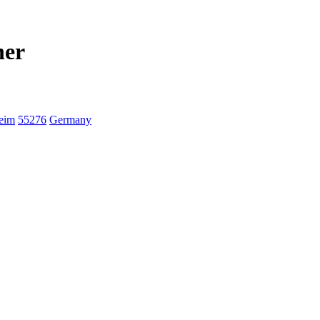
her
eim
55276
Germany