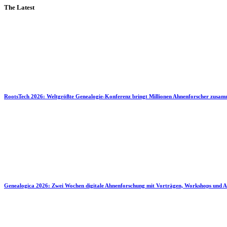
The Latest
RootsTech 2026: Weltgrößte Genealogie-Konferenz bringt Millionen Ahnenforscher zusa
Genealogica 2026: Zwei Wochen digitale Ahnenforschung mit Vorträgen, Workshops und A