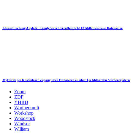
Ahnenforschung-Update: FamilySearch veröffentlicht 18 Millionen neue Datensätze
MyHeritage: Kostenloser Zugang über Halloween zu über 1,5 Milliarden Sterberegistern
Zoom
ZDF
YHRD
Wortherkunft
Workshop
Woodstock
Windsor
William