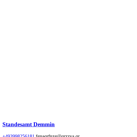
Standesamt Demmin
+493998256181
fgnaqrfnzg@qrzzva.qr