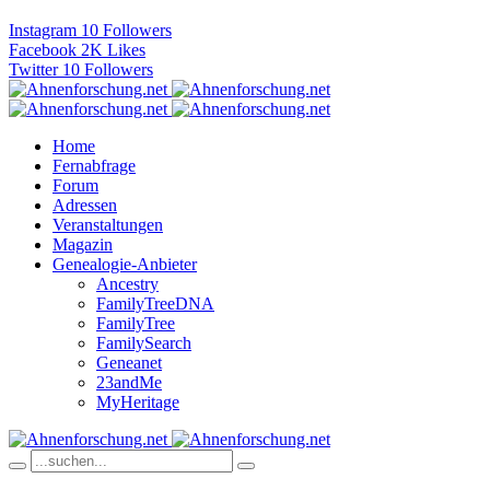
Instagram
10
Followers
Facebook
2K
Likes
Twitter
10
Followers
Home
Fernabfrage
Forum
Adressen
Veranstaltungen
Magazin
Genealogie-Anbieter
Ancestry
FamilyTreeDNA
FamilyTree
FamilySearch
Geneanet
23andMe
MyHeritage