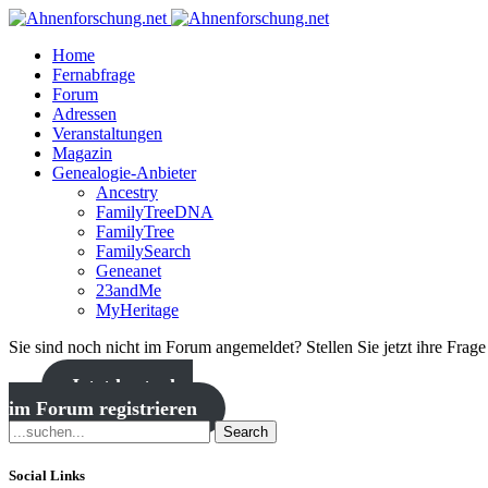
Home
Fernabfrage
Forum
Adressen
Veranstaltungen
Magazin
Genealogie-Anbieter
Ancestry
FamilyTreeDNA
FamilyTree
FamilySearch
Geneanet
23andMe
MyHeritage
Sie sind noch nicht im Forum angemeldet? Stellen Sie jetzt ihre Frag
Jetzt kostenlos
im Forum registrieren
Search
Social Links