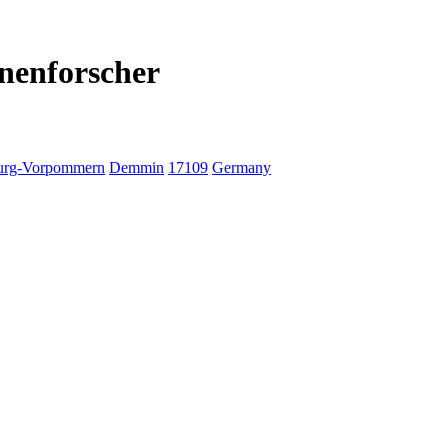
nenforscher
urg-Vorpommern
Demmin
17109
Germany