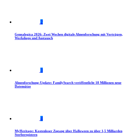
2
Genealogica 2026: Zwei Wochen digitale Ahnenforschung mit Vorträgen,
Workshops und Austausch
3
Ahnenforschung-Update: FamilySearch veröffentlicht 18 Millionen neue
Datensätze
4
MyHeritage: Kostenloser Zugang über Halloween zu über 1,5 Milliarden
Sterberegistern