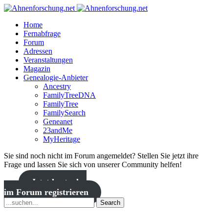
Home
Fernabfrage
Forum
Adressen
Veranstaltungen
Magazin
Genealogie-Anbieter
Ancestry
FamilyTreeDNA
FamilyTree
FamilySearch
Geneanet
23andMe
MyHeritage
Sie sind noch nicht im Forum angemeldet? Stellen Sie jetzt ihre
Frage und lassen Sie sich von unserer Community helfen!
Jetzt kostenlos
im Forum registrieren
Search