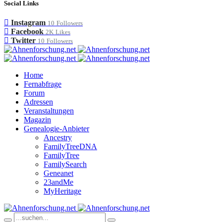
Social Links
Instagram
10
Followers
Facebook
2K
Likes
Twitter
10
Followers
Home
Fernabfrage
Forum
Adressen
Veranstaltungen
Magazin
Genealogie-Anbieter
Ancestry
FamilyTreeDNA
FamilyTree
FamilySearch
Geneanet
23andMe
MyHeritage