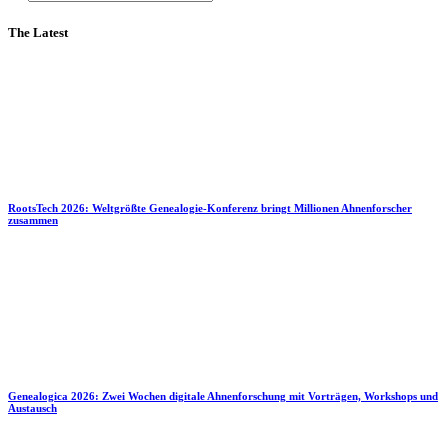
The Latest
RootsTech 2026: Weltgrößte Genealogie-Konferenz bringt Millionen Ahnenforscher
zusammen
Genealogica 2026: Zwei Wochen digitale Ahnenforschung mit Vorträgen, Workshops und
Austausch