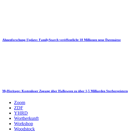
Ahnenforschung-Update: FamilySearch veröffentlicht 18 Millionen neue Datensätze
MyHeritage: Kostenloser Zugang über Halloween zu über 1,5 Milliarden Sterberegistern
Zoom
ZDF
YHRD
Wortherkunft
Workshop
Woodstock