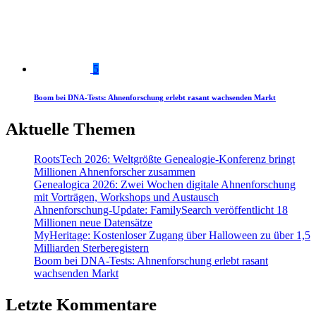
5
Boom bei DNA-Tests: Ahnenforschung erlebt rasant wachsenden Markt
Aktuelle Themen
RootsTech 2026: Weltgrößte Genealogie-Konferenz bringt
Millionen Ahnenforscher zusammen
Genealogica 2026: Zwei Wochen digitale Ahnenforschung
mit Vorträgen, Workshops und Austausch
Ahnenforschung-Update: FamilySearch veröffentlicht 18
Millionen neue Datensätze
MyHeritage: Kostenloser Zugang über Halloween zu über 1,5
Milliarden Sterberegistern
Boom bei DNA-Tests: Ahnenforschung erlebt rasant
wachsenden Markt
Letzte Kommentare