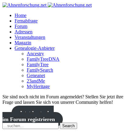
Home
Fernabfrage
Forum
Adressen
Veranstaltungen
Magazin
Genealogie-Anbieter
Ancestry
FamilyTreeDNA
FamilyTree
FamilySearch
Geneanet
23andMe
MyHeritage
Sie sind noch nicht im Forum angemeldet? Stellen Sie jetzt ihre
Frage und lassen Sie sich von unserer Community helfen!
Jetzt kostenlos
im Forum registrieren
Search