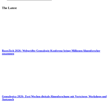
The Latest
RootsTech 2026: Weltgrößte Genealogie-Konferenz bringt Millionen Ahnenforscher
zusammen
Genealogica 2026: Zwei Wochen digitale Ahnenforschung mit Vorträgen, Workshops und
Austausch