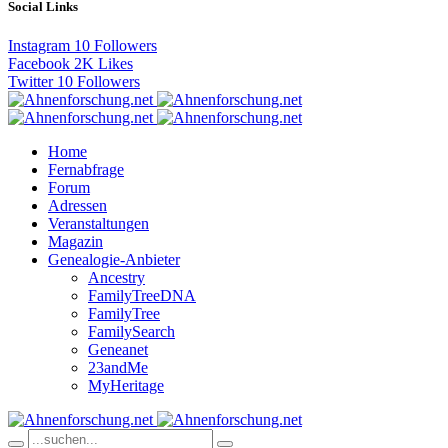
Social Links
Instagram
10
Followers
Facebook
2K
Likes
Twitter
10
Followers
Home
Fernabfrage
Forum
Adressen
Veranstaltungen
Magazin
Genealogie-Anbieter
Ancestry
FamilyTreeDNA
FamilyTree
FamilySearch
Geneanet
23andMe
MyHeritage