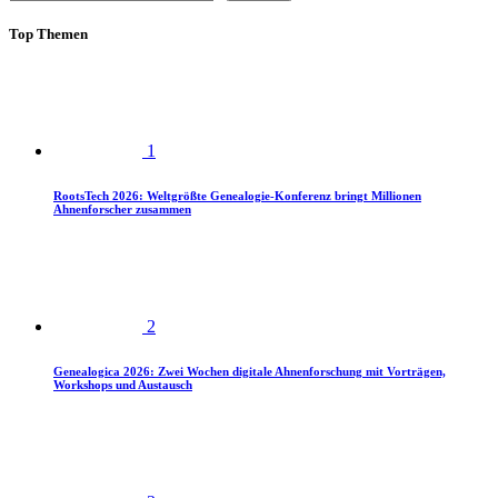
Top Themen
1
RootsTech 2026: Weltgrößte Genealogie-Konferenz bringt Millionen
Ahnenforscher zusammen
2
Genealogica 2026: Zwei Wochen digitale Ahnenforschung mit Vorträgen,
Workshops und Austausch