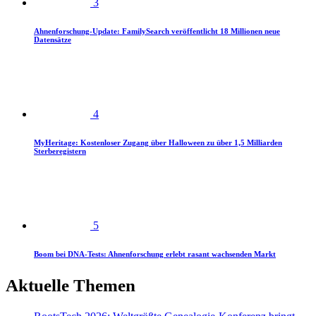
3
Ahnenforschung-Update: FamilySearch veröffentlicht 18 Millionen neue
Datensätze
4
MyHeritage: Kostenloser Zugang über Halloween zu über 1,5 Milliarden
Sterberegistern
5
Boom bei DNA-Tests: Ahnenforschung erlebt rasant wachsenden Markt
Aktuelle Themen