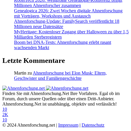
RootsTech 2026: Weltgrößte Genealogie-Konferenz bringt
Millionen Ahnenforscher zusammen
Genealogica 2026: Zwei Wochen digitale Ahnenforschung
mit Vorträgen, Workshops und Austausch
Ahnenforschung-Update: FamilySearch veröffentlicht 18
Millionen neue Datensätze
MyHeritage: Kostenloser Zugang über Halloween zu über 1,5
Milliarden Sterberegistern
Boom bei DNA-Tests: Ahnenforschung erlebt rasant
wachsenden Markt
Letzte Kommentare
Martin
zu
Ahnenforschung bei Elon Musk: Eltern,
Geschwister und Familiengeschichte
Finden Sie mit Ahnenforschung.Net Ihre Vorfahren. Egal ob im
Forum, durch unsere Quellen oder über einen Dritt-Anbieter.
Ahnenforschung.Net ist unabhängig, objektiv und verlässlich!
10
2K
10
© 2024 Ahnenforschung.net |
Impressum
|
Datenschutz