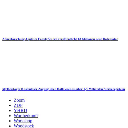
Ahnenforschung-Update: FamilySearch veröffentlicht 18 Millionen neue Datensätze
MyHeritage: Kostenloser Zugang über Halloween zu über 1,5 Milliarden Sterberegistern
Zoom
ZDF
YHRD
Wortherkunft
Workshop
Woodstock