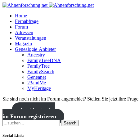
Home
Fernabfrage
Forum
Adressen
Veranstaltungen
Magazin
Genealogie-Anbieter
Ancestry
FamilyTreeDNA
FamilyTree
FamilySearch
Geneanet
23andMe
MyHeritage
Sie sind noch nicht im Forum angemeldet? Stellen Sie jetzt ihre Frag
Jetzt kostenlos
im Forum registrieren
Search
Social Links