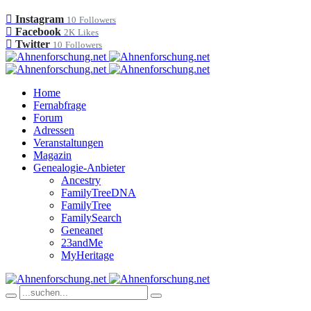
Instagram
10
Followers
Facebook
2K
Likes
Twitter
10
Followers
Home
Fernabfrage
Forum
Adressen
Veranstaltungen
Magazin
Genealogie-Anbieter
Ancestry
FamilyTreeDNA
FamilyTree
FamilySearch
Geneanet
23andMe
MyHeritage