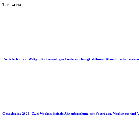
The Latest
RootsTech 2026: Weltgrößte Genealogie-Konferenz bringt Millionen Ahnenforscher zusa
Genealogica 2026: Zwei Wochen digitale Ahnenforschung mit Vorträgen, Workshops und A