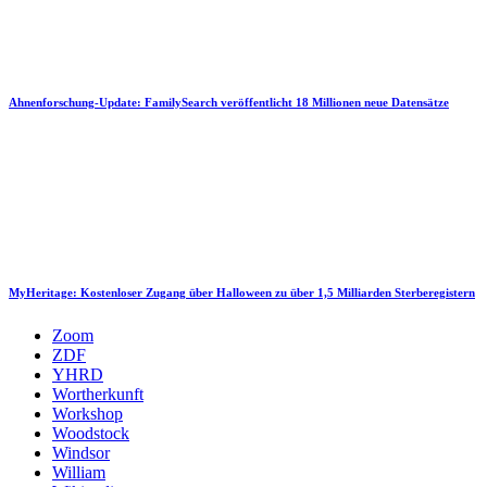
Ahnenforschung-Update: FamilySearch veröffentlicht 18 Millionen neue Datensätze
MyHeritage: Kostenloser Zugang über Halloween zu über 1,5 Milliarden Sterberegistern
Zoom
ZDF
YHRD
Wortherkunft
Workshop
Woodstock
Windsor
William