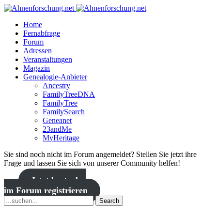
Home
Fernabfrage
Forum
Adressen
Veranstaltungen
Magazin
Genealogie-Anbieter
Ancestry
FamilyTreeDNA
FamilyTree
FamilySearch
Geneanet
23andMe
MyHeritage
Sie sind noch nicht im Forum angemeldet? Stellen Sie jetzt ihre
Frage und lassen Sie sich von unserer Community helfen!
Jetzt kostenlos
im Forum registrieren
Search