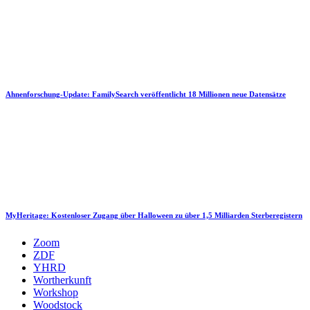
Ahnenforschung-Update: FamilySearch veröffentlicht 18 Millionen neue Datensätze
MyHeritage: Kostenloser Zugang über Halloween zu über 1,5 Milliarden Sterberegistern
Zoom
ZDF
YHRD
Wortherkunft
Workshop
Woodstock