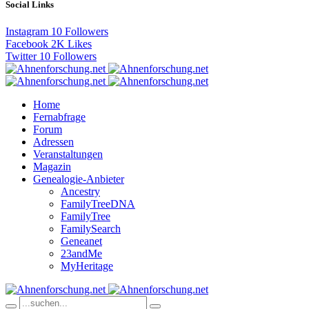
Social Links
Instagram
10
Followers
Facebook
2K
Likes
Twitter
10
Followers
Home
Fernabfrage
Forum
Adressen
Veranstaltungen
Magazin
Genealogie-Anbieter
Ancestry
FamilyTreeDNA
FamilyTree
FamilySearch
Geneanet
23andMe
MyHeritage