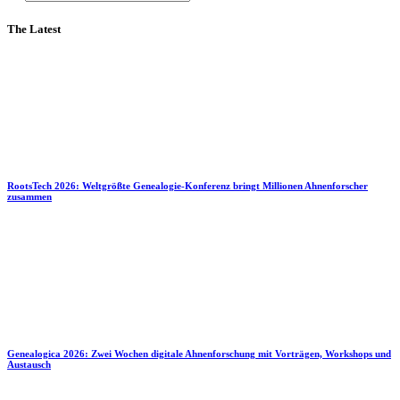
The Latest
RootsTech 2026: Weltgrößte Genealogie-Konferenz bringt Millionen Ahnenforscher
zusammen
Genealogica 2026: Zwei Wochen digitale Ahnenforschung mit Vorträgen, Workshops und
Austausch