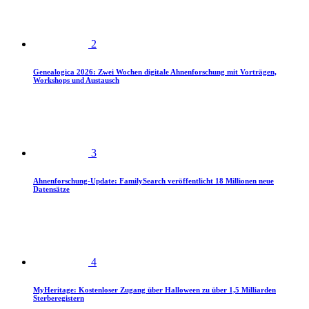
2
Genealogica 2026: Zwei Wochen digitale Ahnenforschung mit Vorträgen,
Workshops und Austausch
3
Ahnenforschung-Update: FamilySearch veröffentlicht 18 Millionen neue
Datensätze
4
MyHeritage: Kostenloser Zugang über Halloween zu über 1,5 Milliarden
Sterberegistern