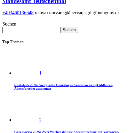
Standesamt Teutschenthal
+493460136648
x.mvaxr-orvareg@trzrvaqr-grhgfpuraguny.qr
Suchen
Suchen
Top Themen
1
RootsTech 2026: Weltgrößte Genealogie-Konferenz bringt Millionen
Ahnenforscher zusammen
2
Genealogica 2026: Zwei Wochen digitale Ahnenforschung mit Vorträgen,