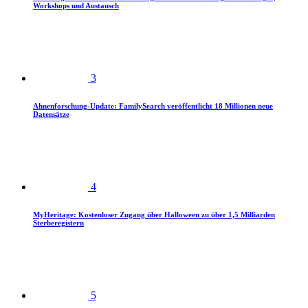
Workshops und Austausch
3
Ahnenforschung-Update: FamilySearch veröffentlicht 18 Millionen neue
Datensätze
4
MyHeritage: Kostenloser Zugang über Halloween zu über 1,5 Milliarden
Sterberegistern
5