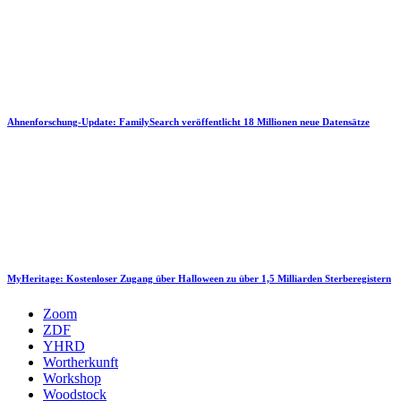
Ahnenforschung-Update: FamilySearch veröffentlicht 18 Millionen neue Datensätze
MyHeritage: Kostenloser Zugang über Halloween zu über 1,5 Milliarden Sterberegistern
Zoom
ZDF
YHRD
Wortherkunft
Workshop
Woodstock