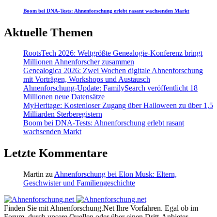
Boom bei DNA-Tests: Ahnenforschung erlebt rasant wachsenden Markt
Aktuelle Themen
RootsTech 2026: Weltgrößte Genealogie-Konferenz bringt
Millionen Ahnenforscher zusammen
Genealogica 2026: Zwei Wochen digitale Ahnenforschung
mit Vorträgen, Workshops und Austausch
Ahnenforschung-Update: FamilySearch veröffentlicht 18
Millionen neue Datensätze
MyHeritage: Kostenloser Zugang über Halloween zu über 1,5
Milliarden Sterberegistern
Boom bei DNA-Tests: Ahnenforschung erlebt rasant
wachsenden Markt
Letzte Kommentare
Martin
zu
Ahnenforschung bei Elon Musk: Eltern,
Geschwister und Familiengeschichte
Finden Sie mit Ahnenforschung.Net Ihre Vorfahren. Egal ob im
Forum, durch unsere Quellen oder über einen Dritt-Anbieter.