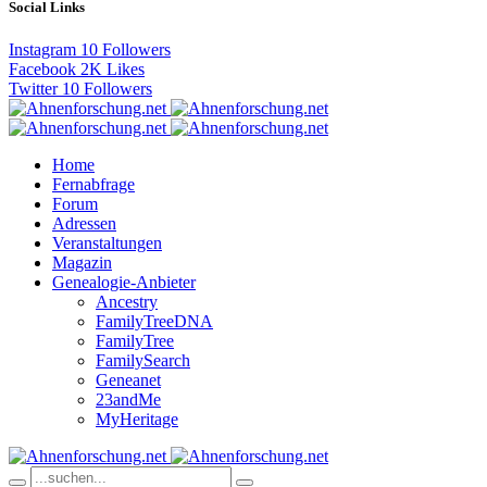
Social Links
Instagram
10
Followers
Facebook
2K
Likes
Twitter
10
Followers
Home
Fernabfrage
Forum
Adressen
Veranstaltungen
Magazin
Genealogie-Anbieter
Ancestry
FamilyTreeDNA
FamilyTree
FamilySearch
Geneanet
23andMe
MyHeritage