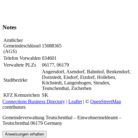
Notes
Amtlicher
Gemeindeschlüssel
15088365
(AGS)
Telefon Vorwahlen
034601
Verwaltete PLZs
06177, 06179
Angersdorf, Asendorf, Bahnhof, Benkendorf,
Dornstedt, Eisdorf, Etzdorf, Holleben,
Stadtbezirke
Köchstedt, Langenbogen, Steuden,
Teutschenthal, Zscherben
KFZ Kennzeichen
SK
Connections Business Directory
|
Leaflet
| ©
OpenStreetMap
contributors
Gemeindeverwaltung Teutschenthal – Einwohnermeldeamt –
Teutschenthal 06179 Germany
Anweisungen erhalten