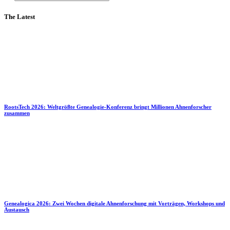
The Latest
RootsTech 2026: Weltgrößte Genealogie-Konferenz bringt Millionen Ahnenforscher
zusammen
Genealogica 2026: Zwei Wochen digitale Ahnenforschung mit Vorträgen, Workshops und
Austausch