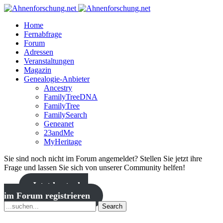
Home
Fernabfrage
Forum
Adressen
Veranstaltungen
Magazin
Genealogie-Anbieter
Ancestry
FamilyTreeDNA
FamilyTree
FamilySearch
Geneanet
23andMe
MyHeritage
Sie sind noch nicht im Forum angemeldet? Stellen Sie jetzt ihre
Frage und lassen Sie sich von unserer Community helfen!
Jetzt kostenlos
im Forum registrieren
Search