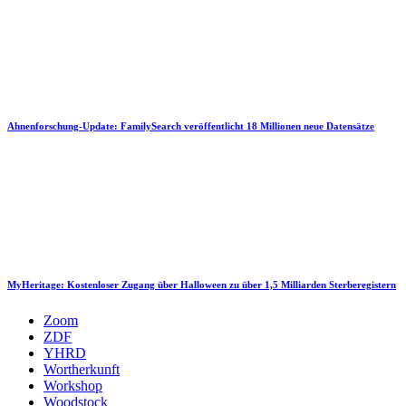
Ahnenforschung-Update: FamilySearch veröffentlicht 18 Millionen neue Datensätze
MyHeritage: Kostenloser Zugang über Halloween zu über 1,5 Milliarden Sterberegistern
Zoom
ZDF
YHRD
Wortherkunft
Workshop
Woodstock