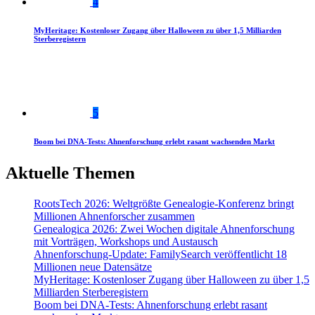
4
MyHeritage: Kostenloser Zugang über Halloween zu über 1,5 Milliarden
Sterberegistern
5
Boom bei DNA-Tests: Ahnenforschung erlebt rasant wachsenden Markt
Aktuelle Themen
RootsTech 2026: Weltgrößte Genealogie-Konferenz bringt
Millionen Ahnenforscher zusammen
Genealogica 2026: Zwei Wochen digitale Ahnenforschung
mit Vorträgen, Workshops und Austausch
Ahnenforschung-Update: FamilySearch veröffentlicht 18
Millionen neue Datensätze
MyHeritage: Kostenloser Zugang über Halloween zu über 1,5
Milliarden Sterberegistern
Boom bei DNA-Tests: Ahnenforschung erlebt rasant