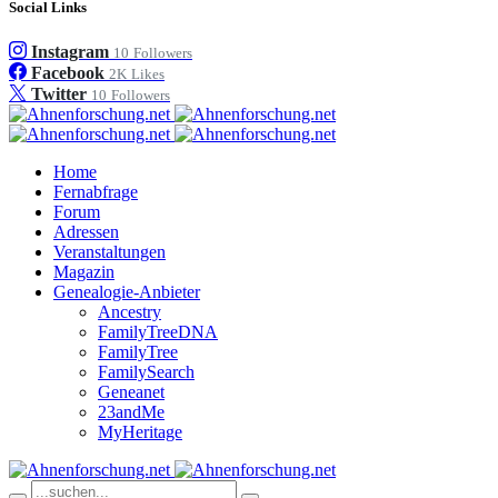
Social Links
Instagram
10
Followers
Facebook
2K
Likes
Twitter
10
Followers
Home
Fernabfrage
Forum
Adressen
Veranstaltungen
Magazin
Genealogie-Anbieter
Ancestry
FamilyTreeDNA
FamilyTree
FamilySearch
Geneanet
23andMe
MyHeritage