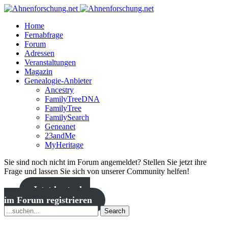
Home
Fernabfrage
Forum
Adressen
Veranstaltungen
Magazin
Genealogie-Anbieter
Ancestry
FamilyTreeDNA
FamilyTree
FamilySearch
Geneanet
23andMe
MyHeritage
Sie sind noch nicht im Forum angemeldet? Stellen Sie jetzt ihre
Frage und lassen Sie sich von unserer Community helfen!
Jetzt kostenlos
im Forum registrieren
Search