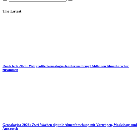
The Latest
RootsTech 2026: Weltgrößte Genealogie-Konferenz bringt Millionen Ahnenforscher
zusammen
Genealogica 2026: Zwei Wochen digitale Ahnenforschung mit Vorträgen, Workshops und
Austausch