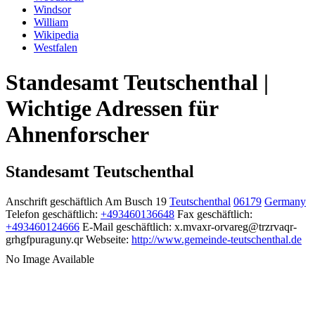
Windsor
William
Wikipedia
Westfalen
Standesamt Teutschenthal |
Wichtige Adressen für
Ahnenforscher
Standesamt Teutschenthal
Anschrift geschäftlich
Am Busch 19
Teutschenthal
06179
Germany
Telefon geschäftlich
:
+493460136648
Fax geschäftlich
:
+493460124666
E-Mail geschäftlich
:
x.mvaxr-orvareg@trzrvaqr-
grhgfpuraguny.qr
Webseite
:
http://www.gemeinde-teutschenthal.de
No Image Available