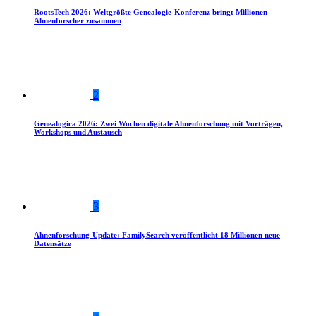
RootsTech 2026: Weltgrößte Genealogie-Konferenz bringt Millionen
Ahnenforscher zusammen
2
Genealogica 2026: Zwei Wochen digitale Ahnenforschung mit Vorträgen,
Workshops und Austausch
3
Ahnenforschung-Update: FamilySearch veröffentlicht 18 Millionen neue
Datensätze