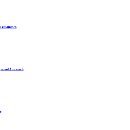
er zusammen
ps und Austausch
e