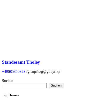
Standesamt Tholey
+49685350828
fgnaqrfnzg@gubyrl.qr
Suchen
Suchen
Top Themen