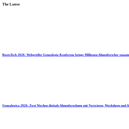
The Latest
RootsTech 2026: Weltgrößte Genealogie-Konferenz bringt Millionen Ahnenforscher zusa
Genealogica 2026: Zwei Wochen digitale Ahnenforschung mit Vorträgen, Workshops und A