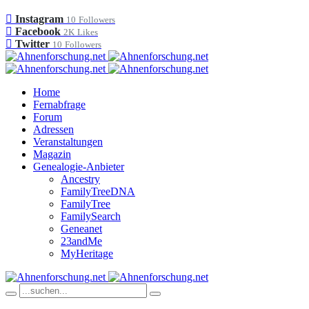
Instagram
10
Followers
Facebook
2K
Likes
Twitter
10
Followers
Home
Fernabfrage
Forum
Adressen
Veranstaltungen
Magazin
Genealogie-Anbieter
Ancestry
FamilyTreeDNA
FamilyTree
FamilySearch
Geneanet
23andMe
MyHeritage