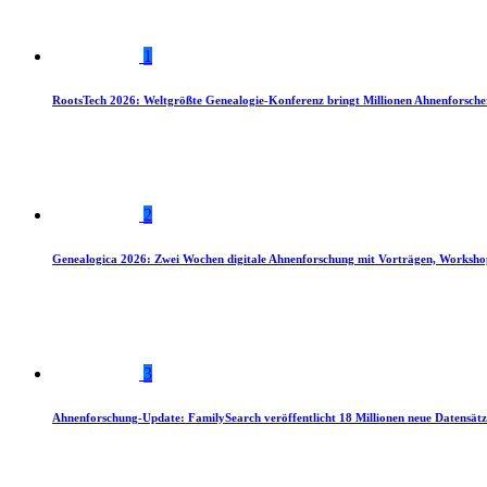
1
RootsTech 2026: Weltgrößte Genealogie-Konferenz bringt Millionen Ahnenforsch
2
Genealogica 2026: Zwei Wochen digitale Ahnenforschung mit Vorträgen, Worksho
3
Ahnenforschung-Update: FamilySearch veröffentlicht 18 Millionen neue Datensätz