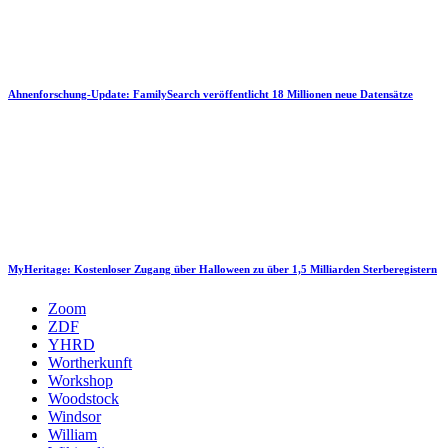
Ahnenforschung-Update: FamilySearch veröffentlicht 18 Millionen neue Datensätze
MyHeritage: Kostenloser Zugang über Halloween zu über 1,5 Milliarden Sterberegistern
Zoom
ZDF
YHRD
Wortherkunft
Workshop
Woodstock
Windsor
William