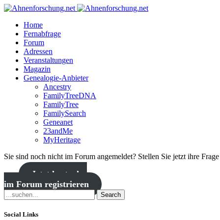
Home
Fernabfrage
Forum
Adressen
Veranstaltungen
Magazin
Genealogie-Anbieter
Ancestry
FamilyTreeDNA
FamilyTree
FamilySearch
Geneanet
23andMe
MyHeritage
Sie sind noch nicht im Forum angemeldet? Stellen Sie jetzt ihre Frag
Jetzt kostenlos
im Forum registrieren
Search
Social Links