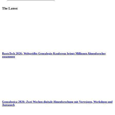
The Latest
RootsTech 2026: Weltgrößte Genealogie-Konferenz bringt Millionen Ahnenforscher
zusammen
Genealogica 2026: Zwei Wochen digitale Ahnenforschung mit Vorträgen, Workshops und
Austausch