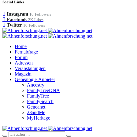
Social Links
Instagram
10
Followers
Facebook
2K
Likes
Twitter
10
Followers
Home
Fernabfrage
Forum
Adressen
Veranstaltungen
Magazin
Genealogie-Anbieter
Ancestry
FamilyTreeDNA
FamilyTree
FamilySearch
Geneanet
23andMe
MyHeritage