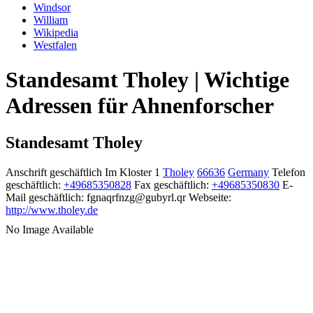
Windsor
William
Wikipedia
Westfalen
Standesamt Tholey | Wichtige
Adressen für Ahnenforscher
Standesamt Tholey
Anschrift geschäftlich
Im Kloster 1
Tholey
66636
Germany
Telefon
geschäftlich
:
+49685350828
Fax geschäftlich
:
+49685350830
E-
Mail geschäftlich
:
fgnaqrfnzg@gubyrl.qr
Webseite
:
http://www.tholey.de
No Image Available