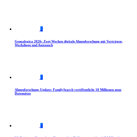
2
Genealogica 2026: Zwei Wochen digitale Ahnenforschung mit Vorträgen,
Workshops und Austausch
3
Ahnenforschung-Update: FamilySearch veröffentlicht 18 Millionen neue
Datensätze
4