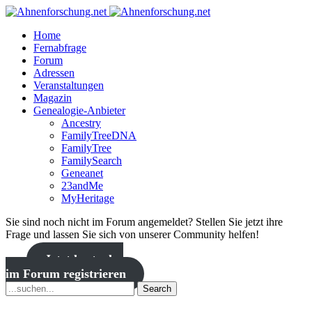
Home
Fernabfrage
Forum
Adressen
Veranstaltungen
Magazin
Genealogie-Anbieter
Ancestry
FamilyTreeDNA
FamilyTree
FamilySearch
Geneanet
23andMe
MyHeritage
Sie sind noch nicht im Forum angemeldet? Stellen Sie jetzt ihre
Frage und lassen Sie sich von unserer Community helfen!
Jetzt kostenlos
im Forum registrieren
Search