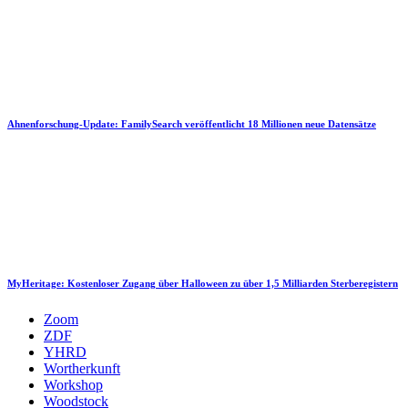
Ahnenforschung-Update: FamilySearch veröffentlicht 18 Millionen neue Datensätze
MyHeritage: Kostenloser Zugang über Halloween zu über 1,5 Milliarden Sterberegistern
Zoom
ZDF
YHRD
Wortherkunft
Workshop
Woodstock