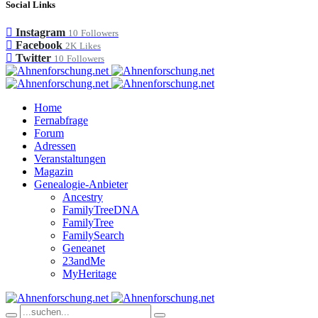
Social Links
Instagram
10
Followers
Facebook
2K
Likes
Twitter
10
Followers
Home
Fernabfrage
Forum
Adressen
Veranstaltungen
Magazin
Genealogie-Anbieter
Ancestry
FamilyTreeDNA
FamilyTree
FamilySearch
Geneanet
23andMe
MyHeritage