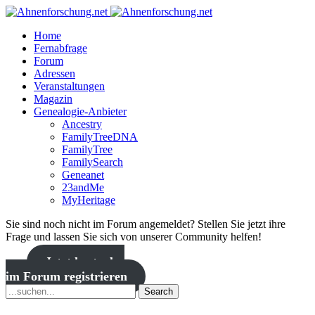
Home
Fernabfrage
Forum
Adressen
Veranstaltungen
Magazin
Genealogie-Anbieter
Ancestry
FamilyTreeDNA
FamilyTree
FamilySearch
Geneanet
23andMe
MyHeritage
Sie sind noch nicht im Forum angemeldet? Stellen Sie jetzt ihre
Frage und lassen Sie sich von unserer Community helfen!
Jetzt kostenlos
im Forum registrieren
Search