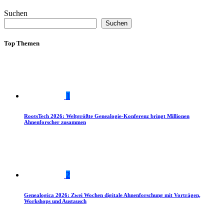
Suchen
Suchen
Top Themen
1
RootsTech 2026: Weltgrößte Genealogie-Konferenz bringt Millionen
Ahnenforscher zusammen
2
Genealogica 2026: Zwei Wochen digitale Ahnenforschung mit Vorträgen,
Workshops und Austausch