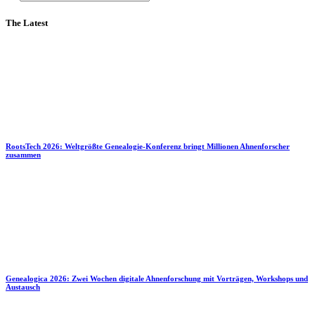
The Latest
RootsTech 2026: Weltgrößte Genealogie-Konferenz bringt Millionen Ahnenforscher
zusammen
Genealogica 2026: Zwei Wochen digitale Ahnenforschung mit Vorträgen, Workshops und
Austausch