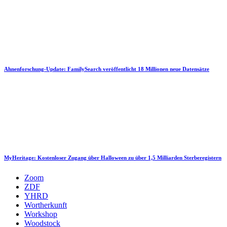
Ahnenforschung-Update: FamilySearch veröffentlicht 18 Millionen neue Datensätze
MyHeritage: Kostenloser Zugang über Halloween zu über 1,5 Milliarden Sterberegistern
Zoom
ZDF
YHRD
Wortherkunft
Workshop
Woodstock