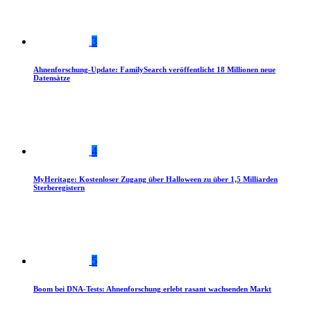
3
Ahnenforschung-Update: FamilySearch veröffentlicht 18 Millionen neue
Datensätze
4
MyHeritage: Kostenloser Zugang über Halloween zu über 1,5 Milliarden
Sterberegistern
5
Boom bei DNA-Tests: Ahnenforschung erlebt rasant wachsenden Markt