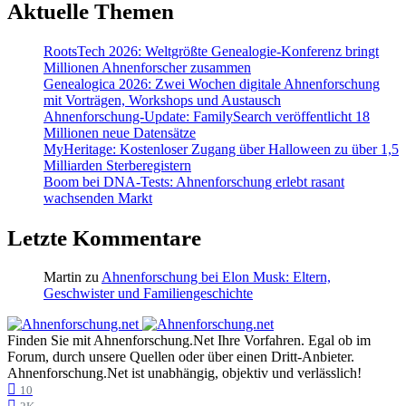
Aktuelle Themen
RootsTech 2026: Weltgrößte Genealogie-Konferenz bringt
Millionen Ahnenforscher zusammen
Genealogica 2026: Zwei Wochen digitale Ahnenforschung
mit Vorträgen, Workshops und Austausch
Ahnenforschung-Update: FamilySearch veröffentlicht 18
Millionen neue Datensätze
MyHeritage: Kostenloser Zugang über Halloween zu über 1,5
Milliarden Sterberegistern
Boom bei DNA-Tests: Ahnenforschung erlebt rasant
wachsenden Markt
Letzte Kommentare
Martin
zu
Ahnenforschung bei Elon Musk: Eltern,
Geschwister und Familiengeschichte
Finden Sie mit Ahnenforschung.Net Ihre Vorfahren. Egal ob im
Forum, durch unsere Quellen oder über einen Dritt-Anbieter.
Ahnenforschung.Net ist unabhängig, objektiv und verlässlich!
10