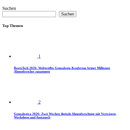
Suchen
Suchen
Top Themen
1
RootsTech 2026: Weltgrößte Genealogie-Konferenz bringt Millionen
Ahnenforscher zusammen
2
Genealogica 2026: Zwei Wochen digitale Ahnenforschung mit Vorträgen,
Workshops und Austausch