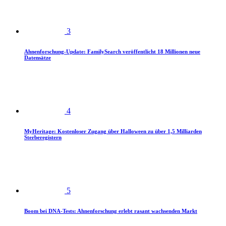
3
Ahnenforschung-Update: FamilySearch veröffentlicht 18 Millionen neue
Datensätze
4
MyHeritage: Kostenloser Zugang über Halloween zu über 1,5 Milliarden
Sterberegistern
5
Boom bei DNA-Tests: Ahnenforschung erlebt rasant wachsenden Markt