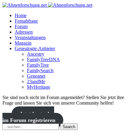
Home
Fernabfrage
Forum
Adressen
Veranstaltungen
Magazin
Genealogie-Anbieter
Ancestry
FamilyTreeDNA
FamilyTree
FamilySearch
Geneanet
23andMe
MyHeritage
Sie sind noch nicht im Forum angemeldet? Stellen Sie jetzt ihre
Frage und lassen Sie sich von unserer Community helfen!
Jetzt kostenlos
im Forum registrieren
Search