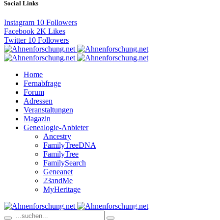
Social Links
Instagram
10
Followers
Facebook
2K
Likes
Twitter
10
Followers
Home
Fernabfrage
Forum
Adressen
Veranstaltungen
Magazin
Genealogie-Anbieter
Ancestry
FamilyTreeDNA
FamilyTree
FamilySearch
Geneanet
23andMe
MyHeritage