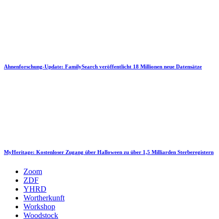
Ahnenforschung-Update: FamilySearch veröffentlicht 18 Millionen neue Datensätze
MyHeritage: Kostenloser Zugang über Halloween zu über 1,5 Milliarden Sterberegistern
Zoom
ZDF
YHRD
Wortherkunft
Workshop
Woodstock