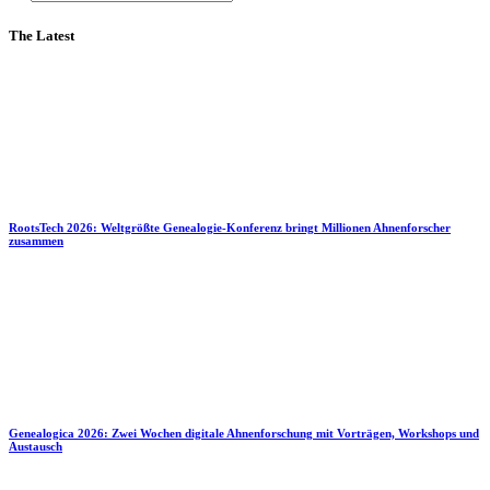
The Latest
RootsTech 2026: Weltgrößte Genealogie-Konferenz bringt Millionen Ahnenforscher
zusammen
Genealogica 2026: Zwei Wochen digitale Ahnenforschung mit Vorträgen, Workshops und
Austausch