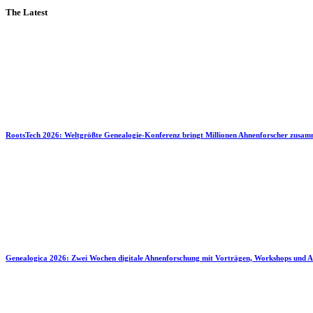
The Latest
RootsTech 2026: Weltgrößte Genealogie-Konferenz bringt Millionen Ahnenforscher zusa
Genealogica 2026: Zwei Wochen digitale Ahnenforschung mit Vorträgen, Workshops und A