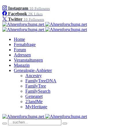
Instagram
10
Followers
Facebook
2K
Likes
Twitter
10
Followers
Home
Fernabfrage
Forum
Adressen
Veranstaltungen
Magazin
Genealogie-Anbieter
Ancestry
FamilyTreeDNA
FamilyTree
FamilySearch
Geneanet
23andMe
MyHeritage