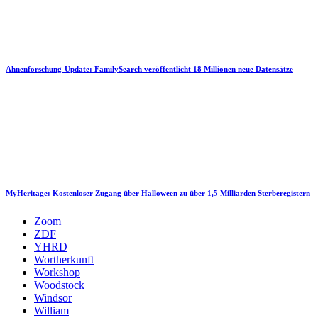
Ahnenforschung-Update: FamilySearch veröffentlicht 18 Millionen neue Datensätze
MyHeritage: Kostenloser Zugang über Halloween zu über 1,5 Milliarden Sterberegistern
Zoom
ZDF
YHRD
Wortherkunft
Workshop
Woodstock
Windsor
William