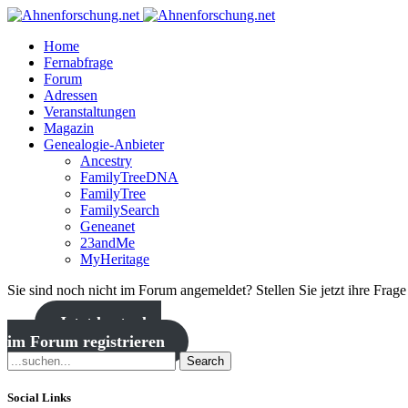
Home
Fernabfrage
Forum
Adressen
Veranstaltungen
Magazin
Genealogie-Anbieter
Ancestry
FamilyTreeDNA
FamilyTree
FamilySearch
Geneanet
23andMe
MyHeritage
Sie sind noch nicht im Forum angemeldet? Stellen Sie jetzt ihre Frag
Jetzt kostenlos
im Forum registrieren
Search
Social Links