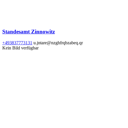
Standesamt Zinnowitz
+493837773131
u.jntare@nzghfrqbzabeq.qr
Kein Bild verfügbar