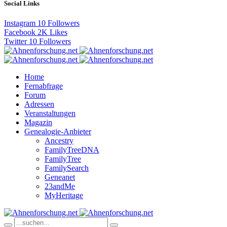
Social Links
Instagram
10
Followers
Facebook
2K
Likes
Twitter
10
Followers
Home
Fernabfrage
Forum
Adressen
Veranstaltungen
Magazin
Genealogie-Anbieter
Ancestry
FamilyTreeDNA
FamilyTree
FamilySearch
Geneanet
23andMe
MyHeritage