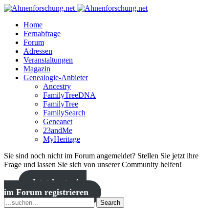
Home
Fernabfrage
Forum
Adressen
Veranstaltungen
Magazin
Genealogie-Anbieter
Ancestry
FamilyTreeDNA
FamilyTree
FamilySearch
Geneanet
23andMe
MyHeritage
Sie sind noch nicht im Forum angemeldet? Stellen Sie jetzt ihre
Frage und lassen Sie sich von unserer Community helfen!
Jetzt kostenlos
im Forum registrieren
Search