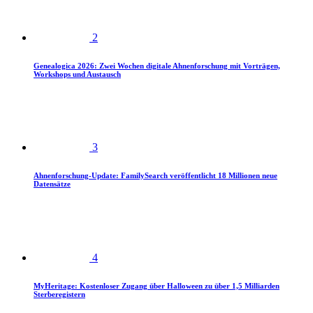
2
Genealogica 2026: Zwei Wochen digitale Ahnenforschung mit Vorträgen,
Workshops und Austausch
3
Ahnenforschung-Update: FamilySearch veröffentlicht 18 Millionen neue
Datensätze
4
MyHeritage: Kostenloser Zugang über Halloween zu über 1,5 Milliarden
Sterberegistern