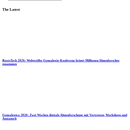
The Latest
RootsTech 2026: Weltgrößte Genealogie-Konferenz bringt Millionen Ahnenforscher
zusammen
Genealogica 2026: Zwei Wochen digitale Ahnenforschung mit Vorträgen, Workshops und
Austausch