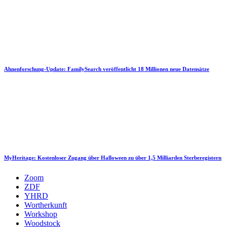
Ahnenforschung-Update: FamilySearch veröffentlicht 18 Millionen neue Datensätze
MyHeritage: Kostenloser Zugang über Halloween zu über 1,5 Milliarden Sterberegistern
Zoom
ZDF
YHRD
Wortherkunft
Workshop
Woodstock