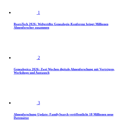
1
RootsTech 2026: Weltgrößte Genealogie-Konferenz bringt Millionen
Ahnenforscher zusammen
2
Genealogica 2026: Zwei Wochen digitale Ahnenforschung mit Vorträgen,
Workshops und Austausch
3
Ahnenforschung-Update: FamilySearch veröffentlicht 18 Millionen neue
Datensätze