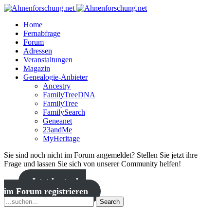
Home
Fernabfrage
Forum
Adressen
Veranstaltungen
Magazin
Genealogie-Anbieter
Ancestry
FamilyTreeDNA
FamilyTree
FamilySearch
Geneanet
23andMe
MyHeritage
Sie sind noch nicht im Forum angemeldet? Stellen Sie jetzt ihre
Frage und lassen Sie sich von unserer Community helfen!
Jetzt kostenlos
im Forum registrieren
Search