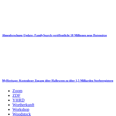
Ahnenforschung-Update: FamilySearch veröffentlicht 18 Millionen neue Datensätze
MyHeritage: Kostenloser Zugang über Halloween zu über 1,5 Milliarden Sterberegistern
Zoom
ZDF
YHRD
Wortherkunft
Workshop
Woodstock