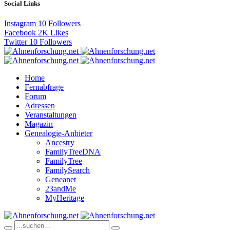
Social Links
Instagram
10
Followers
Facebook
2K
Likes
Twitter
10
Followers
Home
Fernabfrage
Forum
Adressen
Veranstaltungen
Magazin
Genealogie-Anbieter
Ancestry
FamilyTreeDNA
FamilyTree
FamilySearch
Geneanet
23andMe
MyHeritage