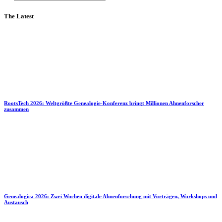
The Latest
RootsTech 2026: Weltgrößte Genealogie-Konferenz bringt Millionen Ahnenforscher
zusammen
Genealogica 2026: Zwei Wochen digitale Ahnenforschung mit Vorträgen, Workshops und
Austausch