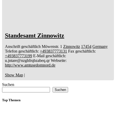
Standesamt Zinnowitz
Anschrift geschäftlich
Möwenstr. 1
Zinnowitz
17454
Germany
Telefon geschäftlich
:
+493837773131
Fax geschäftlich
:
+493837773199
E-Mail geschäftlich
:
u.jntare@nzghfrqbzabeq.qr
Webseite
:
http://www.amtusedomnord.de
Show Map
|
Suchen
Suchen
Top Themen